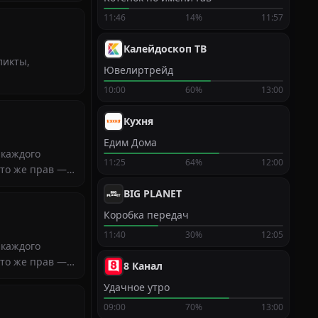
11:46
14%
11:57
Калейдоскоп ТВ
ликты,
Ювелиртрейд
10:00
60%
13:00
Кухня
Едим Дома
 каждого
11:25
64%
12:00
кто же прав —
BIG PLANET
Коробка передач
11:40
30%
12:05
 каждого
кто же прав —
8 Канал
Удачное утро
09:00
70%
13:00