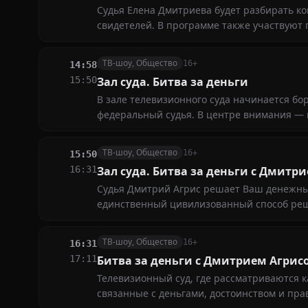
Судья Елена Дмитриева будет разбирать к
свидетелей. В программе также участвуют 
ТВ-шоу, Общество
16+
14:58
15:50
Зал суда. Битва за деньги
В зале телевизионного суда начинается бор
федеральный судья. В центре внимания —
ТВ-шоу, Общество
16+
15:50
16:31
Зал суда. Битва за деньги с Дмитр
Судья Дмитрий Агрис решает Ваш денежный 
единственный цивилизованный способ ре
копейки!
ТВ-шоу, Общество
16+
16:31
17:11
Битва за деньги с Дмитрием Агрис
Телевизионный суд, где рассматриваются к
связанные с деньгами, достоинством и пра