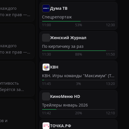
 каждого
Дума ТВ
кто же прав —
Спецрепортаж
11:00
53%
12:30
Женский Журнал
 каждого
По кирпичику за раз
кто же прав —
11:30
88%
11:50
КВН
КВН. Игры команды "Максимум" (Томск)
оптивость
11:45
3%
13:20
берётся за
КиноМеню HD
Трейлеры январь 2026
11:42
20%
12:10
ов и
ТОЧКА.РФ