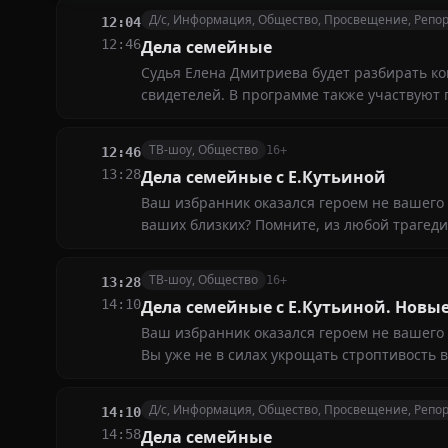
Д/с, Информация, Общество, Просвещение, Репо
12:04
12:46
Дела семейные
Судья Елена Дмитриева будет разбирать к
свидетелей. В программе также участвуют 
ТВ-шоу, Общество
16+
12:46
13:28
Дела семейные с Е.Кутьиной
Ваш избранник оказался героем не вашего 
ваших близких? Помните, из любой трагеди
самые сложные и запутанные дела
ТВ-шоу, Общество
16+
13:28
14:10
Дела семейные с Е.Кутьиной. Новы
Ваш избранник оказался героем не вашего
Вы уже не в силах укрощать строптивость 
Д/с, Информация, Общество, Просвещение, Репо
14:10
14:58
Дела семейные