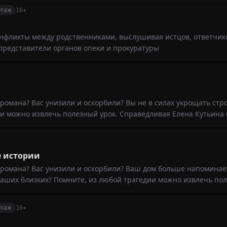
ртаж
16+
онфликты между родственниками, выслушивая истцов, ответчик
представители органов опеки и прокуратуры
романа? Вас унизили и оскорбили? Вы не в силах укрощать стр
и можно извлечь полезный урок. Справедливая Елена Кутьина 
е истории
 романа? Вас унизили и оскорбили? Ваш дом больше напоминае
ваших близких? Помните, из любой трагедии можно извлечь по
ртаж
16+