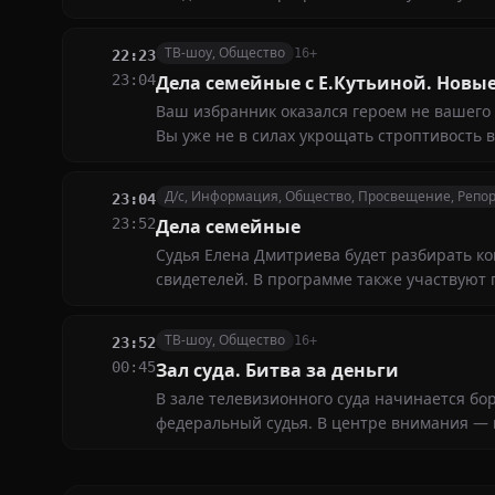
ТВ-шоу, Общество
16+
22:23
23:04
Дела семейные с Е.Кутьиной. Новы
Ваш избранник оказался героем не вашего
Вы уже не в силах укрощать строптивость 
Д/с, Информация, Общество, Просвещение, Репо
23:04
23:52
Дела семейные
Судья Елена Дмитриева будет разбирать к
свидетелей. В программе также участвуют 
ТВ-шоу, Общество
16+
23:52
00:45
Зал суда. Битва за деньги
В зале телевизионного суда начинается бор
федеральный судья. В центре внимания —