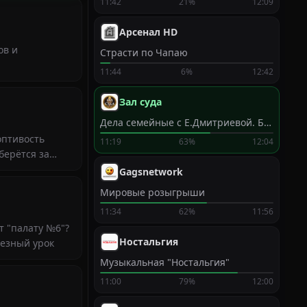
11:42
21%
12:09
Арсенал HD
ов и
Страсти по Чапаю
11:44
6%
12:42
Зал суда
Дела семейные с Е.Дмитриевой. Битва за будущее
оптивость
11:19
63%
12:04
берётся за
Gagsnetwork
Мировые розыгрыши
11:34
62%
11:56
т "палату №6"?
Ностальгия
лезный урок
Музыкальная "Ностальгия"
11:00
79%
12:00