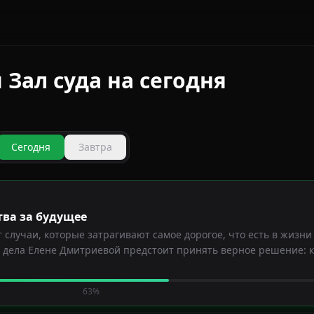
Зал суда на сегодня
Сегодня
Завтра
тва за будущее
случаи, которые затрагивают самое дорогое, что есть в жизни
о дела Елене Дмитриевой предстоит принять верное решение: 
63%