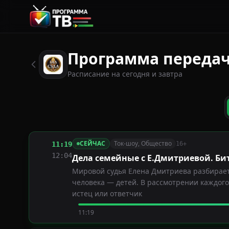
Программа передач 
Расписание на сегодня и завтра
СЕЙЧАС
Ток-шоу, Общество
11:19
16+
12:04
Дела семейные с Е.Дмитриевой. Би
Мировой судья Елена Дмитриева разбирает 
человека — детей. В рассмотрении каждог
истец или ответчик
11:19