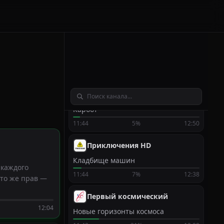
Миа и белый лев
10:41
60%
12:32
Охотник и рыболов HD
Дальний заброс
11:18
92%
11:50
Капитан Фантастика
Карбот
11:44
5%
12:50
Приключения HD
Кладбище машин
 каждого
11:44
7%
12:38
кто же прав —
Первый космический
12:04
Новые горизонты космоса