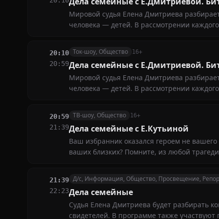
20:10
Дела семейные с Е.Дмитриевой. Би
Мировой судья Елена Дмитриева разбирает 
человека — детей. В рассмотрении каждог
истец или ответчик
Ток-шоу, Общество
16+
20:10
20:59
Дела семейные с Е.Дмитриевой. Би
Мировой судья Елена Дмитриева разбирает 
человека — детей. В рассмотрении каждог
истец или ответчик
ТВ-шоу, Общество
16+
20:59
21:39
Дела семейные с Е.Кутьиной
Ваш избранник оказался героем не вашего 
ваших близких? Помните, из любой трагеди
самые сложные и запутанные дела
Д/с, Информация, Общество, Просвещение, Репо
21:39
22:23
Дела семейные
Судья Елена Дмитриева будет разбирать к
свидетелей. В программе также участвуют 