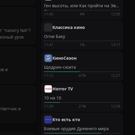
Ген высоты, или Как пройти на Эверест
11:45
4%
12:50
Классика кино
т "палату №6"?
Огни Баку
лезный урок
11:47
1%
13:17
КиноСезон
Щедрин-сюита
ов и
11:12
47%
12:27
Horror TV
10 на 10
11:29
21%
12:58
ответчик и
Кто есть кто
Боевые орудия Древнего мира