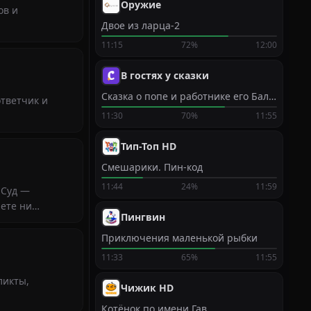
Оружие
ов и
Двое из ларца-2
11:15
72%
12:00
В гостях у сказки
Сказка о попе и работнике его Балде
ответчик и
11:30
70%
11:55
Тип-Топ HD
Смешарики. Пин-код
11:44
24%
11:59
 Суд —
ете ни
Пингвин
Приключения маленькой рыбки
11:33
65%
11:55
ликты,
Чижик HD
Котёнок по имени Гав