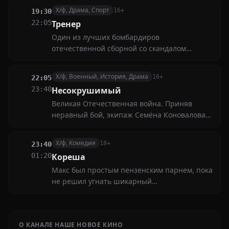
Х/ф, Драма, Спорт
16+
19:30
22:05
Тренер
Один из лучших бомбардиров
отечественной сборной со скандалом
завершает карьеру футбольного игрока,
чтобы... вернуться в большой спорт в роли
Х/ф, Военный, История, Драма
16+
22:05
тренера. Вынужденная отставка не лишила
23:40
Несокрушимый
Юрия Столешникова веры в собственные
Великая Отечественная война. Приняв
способности
неравный бой, экипаж Семёна Коновалова
уничтожил 16 танков, 2 бронемашины и 8
автомашин с живой силой противника в
Х/ф, Комедия
18+
23:40
районе хутора Нижнемитякин Тарасовского
01:20
Кореша
района Ростовской области
Макс был простым пензенским парнем, пока
не решил угнать шикарный
ретроавтомобиль у опасного бизнесмена
Германа Эдуардовича. Единственным, кто
мог помочь своему другу, оказался Гусь. Вот
О КАНАЛЕ НАШЕ НОВОЕ КИНО
только его взяли в заложники, заставили