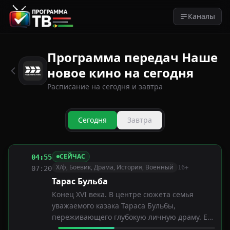
Каналы
Программа передач Наше
новое кино на сегодня
Расписание на сегодня и завтра
Сегодня
Завтра
СЕЙЧАС
04:55
Х/ф, Боевик, Драма, История, Военный
16+
07:20
Тарас Бульба
Конец XVI века. В центре сюжета семья
уважаемого казака Тараса Бульбы,
переживающего глубокую личную драму. Его
сын полюбил принцессу и хочет сбежать.