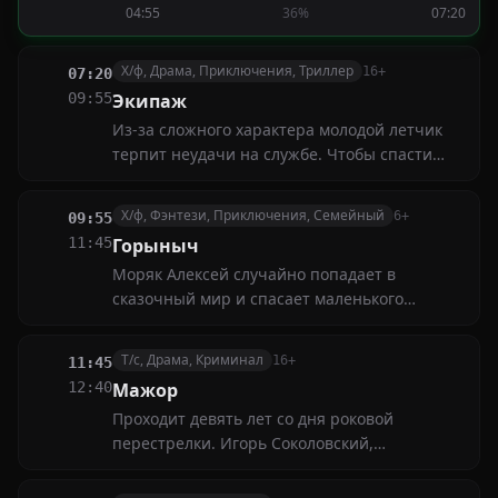
04:55
36%
07:20
Раздираемый чувством и долгом Тарас
объявляет сыну последнюю родительскую
волю...
Х/ф, Драма, Приключения, Триллер
16+
07:20
09:55
Экипаж
Из-за сложного характера молодой летчик
терпит неудачи на службе. Чтобы спасти
парню репутацию, его отправляют в
дальний рейс. Уже в воздухе, узнав о
Х/ф, Фэнтези, Приключения, Семейный
6+
09:55
катастрофе на острове в Тихом океане, он
11:45
Горыныч
решает рискнуть и посадить там самолет,
Моряк Алексей случайно попадает в
чтобы спасти людей...
сказочный мир и спасает маленького
дракона, которого называет Горынычем.
Вместе с новым другом ему предстоит
Т/с, Драма, Криминал
16+
11:45
пройти множество испытаний и спасти
12:40
Мажор
княжество от врагов
Проходит девять лет со дня роковой
перестрелки. Игорь Соколовский,
уволившийся из органов, прожигает жизнь
на вечеринках