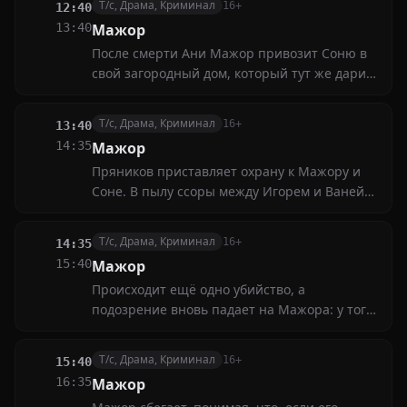
Т/с, Драма, Криминал
16+
12:40
13:40
Мажор
После смерти Ани Мажор привозит Соню в
свой загородный дом, который тут же дарит
девочке
Т/с, Драма, Криминал
16+
13:40
14:35
Мажор
Пряников приставляет охрану к Мажору и
Соне. В пылу ссоры между Игорем и Ваней
девочка случайно узнаёт о смерти Ани
Т/с, Драма, Криминал
16+
14:35
15:40
Мажор
Происходит ещё одно убийство, а
подозрение вновь падает на Мажора: у того
нет алиби, зато есть мотив
Т/с, Драма, Криминал
16+
15:40
16:35
Мажор