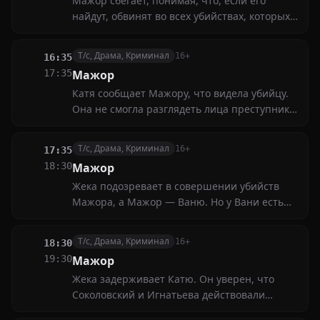
Мажор сбегает, понимая, что, если его
найдут, обвинят во всех убийствах, которых
он не совершал
Т/с, Драма, Криминал
16+
16:35
17:35
Мажор
Катя сообщает Мажору, что видела убийцу.
Она не смогла разглядеть лица преступника,
но им точно был не Соколовский
Т/с, Драма, Криминал
16+
17:35
18:30
Мажор
Жека подозревает в совершении убийств
Мажора, а Мажор — Ваню. Но у Вани есть
алиби, а у Игоря — нет
Т/с, Драма, Криминал
16+
18:30
19:30
Мажор
Жека задерживает Катю. Он уверен, что
Соколовский и Игнатьева действовали
заодно, вместе совершая убийства