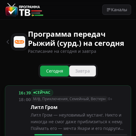
Каналы
Программа передач
Рыжий (сурд.) на сегодня
Расписание на сегодня и завтра
Сегодня
Завтра
СЕЙЧАС
16:39
М/ф, Приключения, Семейный, Вестерн
0+
18:00
Литл Гром
Литл Гром — неуловимый мустанг. Никто и
никогда не смог даже приблизиться к нему.
Поймать его — мечта Якари и его подруги
Радуги. Наделённый даром разговаривать с