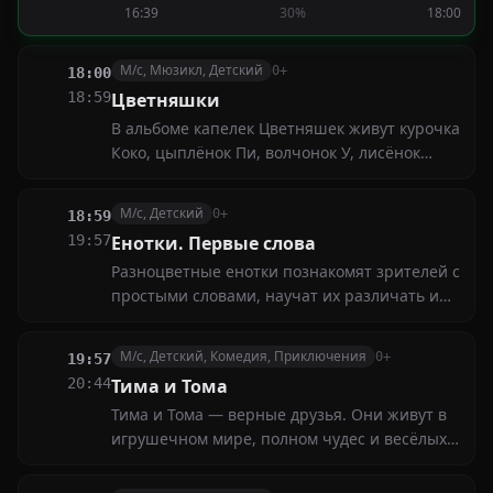
16:39
30%
18:00
животными, Якари отправляется в
путешествие, полное юмора и приключений
М/с, Мюзикл, Детский
0+
18:00
18:59
Цветняшки
В альбоме капелек Цветняшек живут курочка
Коко, цыплёнок Пи, волчонок У, лисёнок
Айяяй, котёнок Мур и зайчонок Скок.
Каждый из них в интерактивной форме
М/с, Детский
0+
18:59
развивает разные навыки малыша —
19:57
Енотки. Первые слова
социальные, интеллектуальные, физические,
Разноцветные енотки познакомят зрителей с
сенсорные и другие
простыми словами, научат их различать и
правильно использовать в разных
ситуациях. Изучать мир и родной язык
М/с, Детский, Комедия, Приключения
0+
19:57
вместе с енотками будут их новые друзья —
20:44
Тима и Тома
робот Нотик и его помощница Ди
Тима и Тома — верные друзья. Они живут в
игрушечном мире, полном чудес и весёлых
соседей. Этот уютный мир — отражение
игры за дверями детской комнаты, в которой