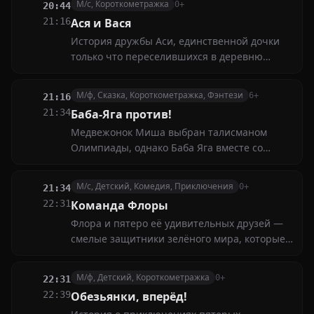
М/с, Короткометражка
0+
20:44
правят дети, оживляя своей фантазией
21:16
Ася и Вася
любимые игрушки — слонёнка Тому и
История дружбы Аси, единственной дочки
бегемотика Тиму
только что переселившихся в деревню
городских жителей, и Васи, младшего
ребёнка из многодетной семьи фермеров.
М/ф, Сказка, Короткометражка, Фэнтези
6+
21:16
Вместе они знакомятся с новыми животными
21:34
Баба-Яга против!
и насекомыми, учатся общаться, играют и
Медвежонок Миша выбран талисманом
фантазируют
Олимпиады, однако Баба Яга вместе со
Змеем Горынычем и "землекопом" Кощеем
стремится помешать ему сначала попасть на
М/с, Детский, Комедия, Приключения
0+
21:34
Олимпиаду, а затем и участвовать в ней
22:31
Команда Флоры
Флора и пятеро её удивительных друзей —
смелые защитники зелёного мира, которые
каждый день заботятся о природе. Они
спасают водоёмы, горы и леса, помогают
М/ф, Детский, Короткометражка
0+
22:31
растениям и животным, попавшим в беду
22:39
Обезьянки, вперёд!