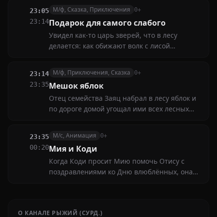
злоумышленников...
М/ф, Сказка, Приключения
0+
23:05
23:14
Подарок для самого слабого
Увидел как-то царь зверей, что в лесу
делается: как обижают волк с лисой
маленького зайчонка, — и так ему стало
жалко, захотелось его защитить, что решил
М/ф, Приключения, Сказка
0+
23:14
послать посылку "самому слабому". И вот что
23:35
Мешок яблок
из этого вышло
Отец семейства Заяц набрал в лесу яблок и
по дороге домой угощал ими всех лесных
жителей, пока не обнаружил, что мешок
пуст. Тем временем, наступил вечер, и Заяц
М/с, Анимация
0+
23:35
встретил Волка
00:20
Мия и Коди
Когда Коди просит Мию помочь Отису с
поздравлениями ко Дню влюблённых, она
использует специальный кубик, чтобы всё
прошло идеально. Но иногда даже самые
лучшие планы могут удивить
О КАНАЛЕ РЫЖИЙ (СУРД.)