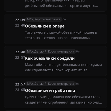
История о приключениях пятерых
детёнышей обезьяны, которые живут со
своей мамой в зоопарке. Дети отличаются
фантастической энергией, а также
М/ф, Короткометражка
0+
22:39
склонностью к авантюризму, поэтому маме
22:48
Обезьянки в опере
приходится исправлять их шалости и
Тигр вместе с мамой-обезьянкой пошёл в
спасать их от проблем
театр на "Отелло". Из-за шаловливых
обезьянок актриса-Дездемона сбежала, и по
просьбе режиссёра мама-обезьяна заменяет
М/ф, Детский, Короткометражка
0+
22:48
её
22:57
Как обезьянки обедали
Мама-обезьянка с детёнышами-непоседами
еле справляется: пока кормит их, те
устраивают хаос — и даже лишают её обеда.
Путь в кафе превращается в испытание
М/ф, Детский, Короткометражка
0+
22:57
23:05
Обезьянки и грабители
Гуляя по улице, маленькие обезьянки стали
свидетелями ограбления магазина, но они
не растерялись и остановили