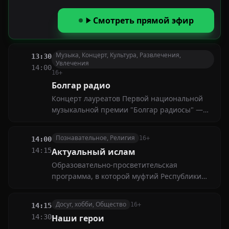
расскажем в нашей программе
Смотреть прямой эфир
Музыка, Концерт, Культура, Развлечения,
13:30
Увлечения
14:00
16+
Болгар радио
Концерт лауреатов Первой национальной
музыкальной премии "Болгар радиосы" —
это мероприятие, которое представляет и
отмечает достижения в болгарской
Познавательное, Религия
16+
14:00
музыкальной индустрии
14:15
Актуальный ислам
Образовательно-просветительская
программа, в которой муфтий Республики
Татарстан Камиль хазрат Самигуллин
отвечает на актуальные вопросы об исламе
Досуг, хобби, Общество
16+
14:15
14:30
Наши герои