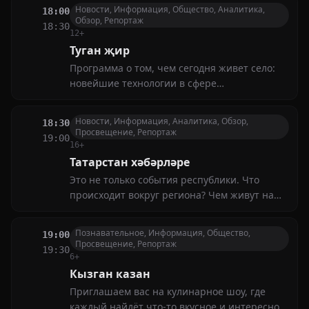
Фахрутдиновым и известными историками
Новости, Информация, Общество, Аналитика,
18:00
обсуждаются события прошлого с
Обзор, Репортаж
18:30
современной точки зрения
12+
Туган җир
Программа о том, чем сегодня живет село:
новейшие технологии в сфере
животноводства и аграрного хозяйства,
проблемы, интересующие фермеров, и
Новости, Информация, Аналитика, Обзор,
18:30
многие другие вопросы
Просвещение, Репортаж
19:00
16+
Татарстан хәбәрләре
Это не только события республики. Что
происходит вокруг региона? Чем живут наши
соотечественники в других городах и
странах?
Познавательное, Информация, Общество,
19:00
Просвещение, Репортаж
19:30
6+
Кызган казан
Приглашаем вас на кулинарное шоу, где
каждый найдёт что-то вкусное и интересное