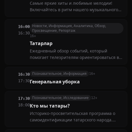
Самые яркие хиты и любимые мелодии!
Включайтесь в ритм нашего музыкального
марафона, где звучат лучшие композиции от
звезд мировой сцены
Новости, Информация, Аналитика, Обзор,
16:00
Просвещение, Репортаж
16:30
16+
Татарлар
Ежедневный обзор событий, который
помогает телезрителям ориентироваться в
жизни всего татарского народа. Новости
татарской диаспоры, рецензии новых книг,
Познавательное, Информация
16+
16:30
культура, литература
17:30
Генеральная уборка
Познавательное, Исследование
12+
17:30
18:00
Кто мы татары?
Историко-просветительская программа о
самоидентификации татарского народа.
Вместе с татарским этнографом Раилем