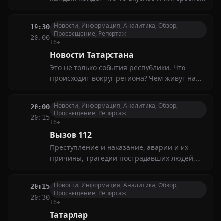
для себя! Ведущий и гости программы
приготовят традиционные блюда татарской
Новости, Информация, Аналитика, Обзор,
19:30
кухни, которые никого не оставят
Просвещение, Репортаж
20:00
равнодушным
16+
Новости Татарстана
Это не только события республики. Что
происходит вокруг региона? Чем живут наши
соотечественники в других городах и
странах?
Новости, Информация, Аналитика, Обзор,
20:00
Просвещение, Репортаж
20:15
16+
Вызов 112
Преступление и наказание, аварии и их
причины, трагедии пострадавших людей,
профессиональный героизм спасателей и
поступки очевидцев, а также что делать,
Новости, Информация, Аналитика, Обзор,
20:15
чтобы не попасть в беду, — обо всём этом в
Просвещение, Репортаж
20:30
нашей программе
16+
Татарлар