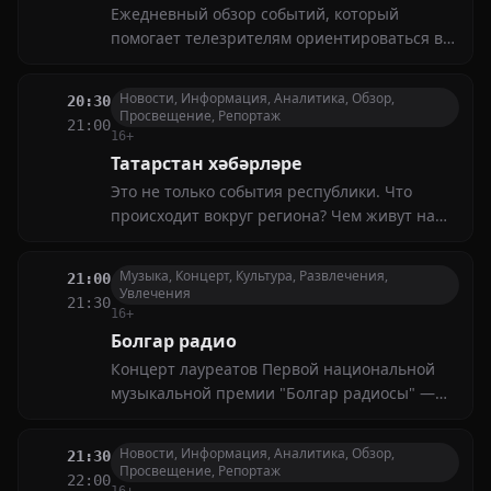
Ежедневный обзор событий, который
помогает телезрителям ориентироваться в
жизни всего татарского народа. Новости
татарской диаспоры, рецензии новых книг,
Новости, Информация, Аналитика, Обзор,
20:30
культура, литература
Просвещение, Репортаж
21:00
16+
Татарстан хәбәрләре
Это не только события республики. Что
происходит вокруг региона? Чем живут наши
соотечественники в других городах и
странах?
Музыка, Концерт, Культура, Развлечения,
21:00
Увлечения
21:30
16+
Болгар радио
Концерт лауреатов Первой национальной
музыкальной премии "Болгар радиосы" —
это мероприятие, которое представляет и
отмечает достижения в болгарской
Новости, Информация, Аналитика, Обзор,
21:30
музыкальной индустрии
Просвещение, Репортаж
22:00