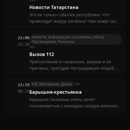
16+
Новости Татарстана
Это не только события республики. Что
происходит вокруг региона? Чем живут наши
соотечественники в других городах и
странах?
Новости, Информация, Аналитика, Обзор,
22:00
Просвещение, Репортаж
22:10
16+
Вызов 112
Преступление и наказание, аварии и их
причины, трагедии пострадавших людей,
профессиональный героизм спасателей и
поступки очевидцев, а также что делать,
Х/ф, Мелодрама, Драма
16+
22:10
чтобы не попасть в беду, — обо всём этом в
00:15
Барышня-крестьянка
нашей программе
Барышня Лизонька очень хочет
познакомиться с молодым соседом Алексеем
Берестовым, но вражда между их отцами
делает это затруднительным. Тогда
изобретательная девушка переодевается