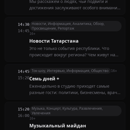
Мы расскажем о людях, чьи подвиги и
достижения заслуживают особого внимания.
Наши гости — обычные люди, совершившие
экстраординарные поступки ради других.
Новости, Информация, Аналитика, Обзор,
14:30
Они делятся своими историями
Просвещение, Репортаж
14:45
16+
Новости Татарстана
Это не только события республики. Что
происходит вокруг региона? Чем живут наши
соотечественники в других городах и
странах?
Ток-шоу, Интервью, Информация, Общество
16+
14:45
15:20
Семь дней +
Еженедельно в студию приходят самые
разные гости: политики, бизнесмены, врачи,
журналисты, режиссёры театров — все, кто
так или иначе связан с главными
Музыка, Концерт, Культура, Развлечения,
15:20
событиями, произошедшими в последние
Увлечения
16:00
семь дней
16+
Музыкальный майдан