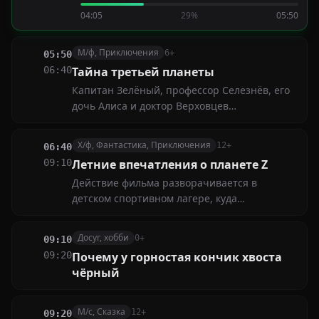
партнёры Роя и вместе с ним оттачивать
04:05
29%
05:50
мастерство аферы. Опытная Лилли также
имеет на него виды. Кто из соперниц
победит в борьбе?
М/ф, Приключения
6+
05:50
06:40
Тайна третьей планеты
Капитан Зелёный, профессор Селезнёв, его
дочь Алиса и доктор Верховцев
отправляются в космическое путешествие
на корабле "Пегас". Цель их путешествия —
Х/ф, Фантастика, Приключения
12+
06:40
отыскать новые виды животных для
09:10
Летние впечатления о планете Z
Московского зоопарка
Действие фильма разворачивается в
детском спортивном лагере, куда
неожиданно попадает пришелец из космоса
по имени Феликс. Двенадцатилетний
Досуг, хобби
0+
09:10
мальчик должен наблюдать за всем
09:20
Почему у горностая кончик хвоста
происходящим вокруг и передавать сигналы
чёрный
в космос
М/с, Сказка
12+
09:20