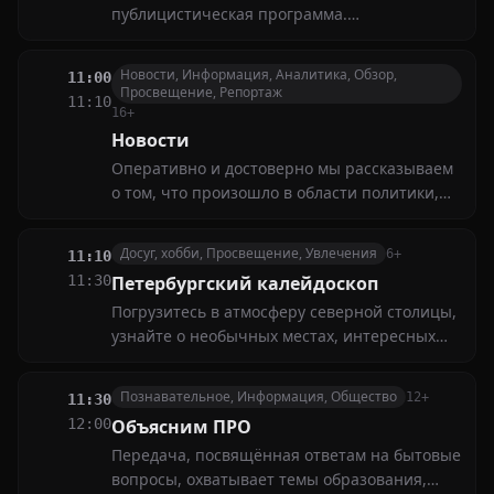
публицистическая программа.
Телевизионный журнал о событиях, людях,
явлениях, без которых невозможно
Новости, Информация, Аналитика, Обзор,
11:00
представить Петербург сегодня
Просвещение, Репортаж
11:10
16+
Новости
Оперативно и достоверно мы рассказываем
о том, что произошло в области политики,
экономики, общественной жизни, культуры,
спорта. Знакомим со свежей информацией,
Досуг, хобби, Просвещение, Увлечения
6+
11:10
поступившей от наших корреспондентов и
11:30
Петербургский калейдоскоп
по каналам информагентств
Погрузитесь в атмосферу северной столицы,
узнайте о необычных местах, интересных
событиях и творческих увлечениях горожан.
Каждый выпуск — это новые открытия,
Познавательное, Информация, Общество
12+
11:30
яркие впечатления и вдохновение для
12:00
Объясним ПРО
досуга
Передача, посвящённая ответам на бытовые
вопросы, охватывает темы образования,