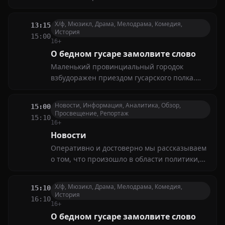
экономики, общественной жизни, культуры,
спорта. Знакомим со свежей информацией,
Х/ф, Мюзикл, Драма, Мелодрама, Комедия,
13:15
поступившей от наших корреспондентов и
История
15:00
по каналам информагентств
16+
О бедном гусаре замолвите слово
Маленький провинциальный городок
взбудоражен приездом гусарского полка.
Влюбившись в юную актрису Настеньку,
корнет Плетнёв оказывается вовлечённым в
Новости, Информация, Аналитика, Обзор,
15:00
коварную игру, затеянную чиновником
Просвещение, Репортаж
15:10
Мерзляевым, который сам мечтает добиться
16+
благосклонности девушки
Новости
Оперативно и достоверно мы рассказываем
о том, что произошло в области политики,
экономики, общественной жизни, культуры,
спорта. Знакомим со свежей информацией,
Х/ф, Мюзикл, Драма, Мелодрама, Комедия,
15:10
поступившей от наших корреспондентов и
История
16:10
по каналам информагентств
16+
О бедном гусаре замолвите слово