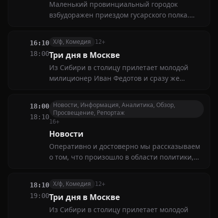
Маленький провинциальный городок
взбудоражен приездом гусарского полка.
Влюбившись в юную актрису Настеньку,
корнет Плетнёв оказывается вовлечённым в
Х/ф, Комедия
12+
16:10
коварную игру, затеянную чиновником
18:00
Три дня в Москве
Мерзляевым, который сам мечтает добиться
Из Сибири в столицу прилетает молодой
благосклонности девушки
милиционер Иван Федотов и сразу же
попадает в историю. Он показался
подозрительным одной бдительной
Новости, Информация, Аналитика, Обзор,
18:00
гражданке, которая и сдала Ивана в
Просвещение, Репортаж
18:10
московскую милицию
16+
Новости
Оперативно и достоверно мы рассказываем
о том, что произошло в области политики,
экономики, общественной жизни, культуры,
спорта. Знакомим со свежей информацией,
Х/ф, Комедия
12+
18:10
поступившей от наших корреспондентов и
19:00
Три дня в Москве
по каналам информагентств
Из Сибири в столицу прилетает молодой