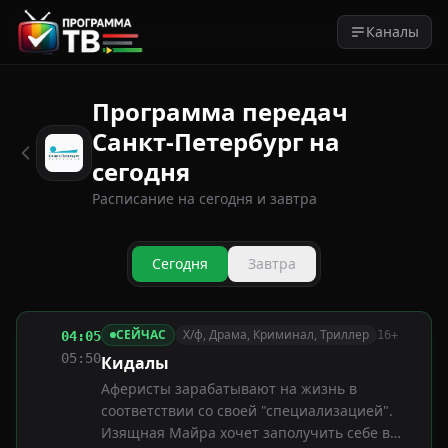
Каналы
Программа передач
Санкт-Петербург на
сегодня
Расписание на сегодня и завтра
Сегодня
Завтра
СЕЙЧАС
Х/ф, Драма, Криминал, Триллер
04:05
16+
05:50
Кидалы
Аферисты зарабатывают на жизнь в
соответствии со своей "специализацией".
Изящная Майра хочет заполучить себе в