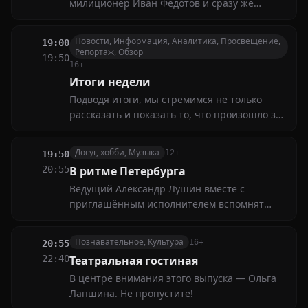
милиционер Иван Федотов и сразу же
попадает в историю. Он показался
подозрительным одной бдительной
Новости, Информация, Аналитика, Просвещение,
19:00
гражданке, которая и сдала Ивана в
Репортаж, Обзор
19:50
московскую милицию
16+
Итоги недели
Подводя итоги, мы стремимся не только
рассказать и показать то, что произошло за
семь дней, но и ищем экспертов, даём
различные точки зрения на проблему.
Досуг, хобби, Музыка
12+
19:50
Оригинальный поворот и герои — это "наше
20:55
В ритме Петербурга
всё"
Ведущий Александр Лушин вместе с
приглашённым исполнителем вспомнят
песни о Петербурге и произведения,
вдохновлённые Северной столицей, а также
Познавательное, Культура
16+
20:55
расскажут истории их создания
22:40
Театральная гостиная
В центре внимания этого выпуска — Ольга
Лапшина. Не пропустите!