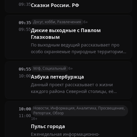
09:35
Сказки России. РФ
Досуг, хобби, Развлечения
6+
09:35
09:55
Дикие выходные с Павлом
Глазковым
По выходным ведущий рассказывает про
особо охраняемые природные территории
нашего региона и про любимых животных,
обитающих там
М/ф, Социальный
6+
09:55
10:00
Азбука петербуржца
Данный проект рассказывает о жизни
каждого района Северной столицы, её
современных приметах, событиях и
достопримечательностях
Новости, Информация, Аналитика, Просвещение,
10:00
Репортаж, Обзор
11:00
16+
Пульс города
Еженедельная информационно-