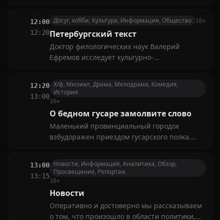
медицины, ЖКХ, мошенничества и
обслуживания, помогая зрителям
Досуг, хобби, Культура, Информация, Общество
16+
12:00
разобраться в социальных и личных
12:20
Петербургский текст
проблемах
Доктор филологических наук Валерий
Ефремов исследует культурно-
филологическое наследие Санкт-Петербурга,
раскрывая историю города через язык и
Х/ф, Мюзикл, Драма, Мелодрама, Комедия,
12:20
микротопонимы, используемые его
История
13:00
жителями
16+
О бедном гусаре замолвите слово
Маленький провинциальный городок
взбудоражен приездом гусарского полка.
Влюбившись в юную актрису Настеньку,
корнет Плетнёв оказывается вовлечённым в
Новости, Информация, Аналитика, Обзор,
13:00
коварную игру, затеянную чиновником
Просвещение, Репортаж
13:15
Мерзляевым, который сам мечтает добиться
16+
благосклонности девушки
Новости
Оперативно и достоверно мы рассказываем
о том, что произошло в области политики,