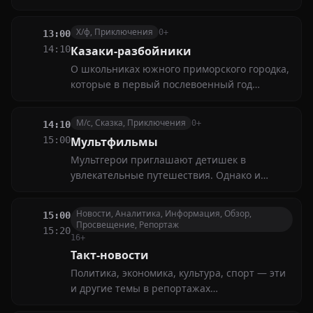
документальные фильмы и яркие
спортивные события. Всё это — в программе
Х/ф, Приключения
0+
13:00
передач, которая порадует зрителей с
14:10
Казаки-разбойники
самыми разными интересами
О школьниках южного приморского городка,
которые в первый послевоенный год
помогли милиции обезвредить группу
опасных преступников
М/с, Сказка, Приключения
0+
14:10
15:00
Мультфильмы
Мультгерои приглашают детишек в
увлекательные путешествия. Однако и
взрослые порой не могут оторваться от
телевизора, наблюдая за весёлыми
Новости, Аналитика, Информация, Обзор,
15:00
приключениями и головокружительными
Просвещение, Репортаж
15:20
трюками любимцев юной публики
16+
Такт-новости
Политика, экономика, культура, спорт — эти
и другие темы в репортажах
корреспондентов нашего канала. Главная