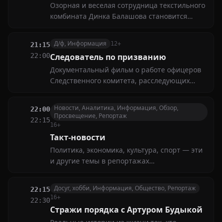
Озорная и веселая сотрудница текстильного
комбината Динка Балашова становится
истинным подарком судьбы для коменданта
лучшего в области женского общежития
Д/ф, Информация
12+
21:15
Виктора Павловича, строгого блюстителя
22:00
Следователь по призванию
инструкций, графиков и расписаний
Документальный фильм о работе офицеров
Следственного комитета, расследующих
запутанные дела и ежедневно
сталкивающихся с профессиональными
Новости, Аналитика, Информация, Обзор,
22:00
испытаниями
Просвещение, Репортаж
22:15
16+
Такт-новости
Политика, экономика, культура, спорт — эти
и другие темы в репортажах
корреспондентов нашего канала. Главная
цель новостных выпусков — представить
Досуг, хобби, Информация, Общество, Репортаж
22:15
самые актуальные события и точную
16+
22:30
информацию
Стражи порядка с Артуром Будыкой