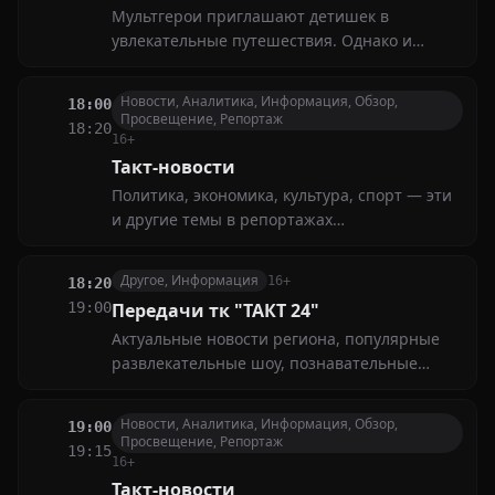
Мультгерои приглашают детишек в
увлекательные путешествия. Однако и
взрослые порой не могут оторваться от
телевизора, наблюдая за весёлыми
Новости, Аналитика, Информация, Обзор,
18:00
приключениями и головокружительными
Просвещение, Репортаж
18:20
трюками любимцев юной публики
16+
Такт-новости
Политика, экономика, культура, спорт — эти
и другие темы в репортажах
корреспондентов нашего канала. Главная
цель новостных выпусков — представить
Другое, Информация
16+
18:20
самые актуальные события и точную
19:00
Передачи тк "ТАКТ 24"
информацию
Актуальные новости региона, популярные
развлекательные шоу, познавательные
документальные фильмы и яркие
спортивные события. Всё это — в программе
Новости, Аналитика, Информация, Обзор,
19:00
передач, которая порадует зрителей с
Просвещение, Репортаж
19:15
самыми разными интересами
16+
Такт-новости