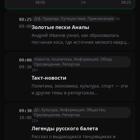
08:00
3%
08:25
правят дети, оживляя своей фантазией
любимые игрушки — слонёнка Тому и
бегемотика Тиму
Д/ф, Природа, Путешествия, Приключения
0+
08:25
09:00
Золотые пески Анапы
Андрей Иванов узнал, как образовалась
песчаная коса, где источник мелкого кварца
и почему именно эти места выбирают для
гнездования редчайшие птицы планеты.
Новости, Аналитика, Информация, Обзор,
09:00
Совершите путешествие в удивительную
Просвещение, Репортаж
09:30
страну песка, которую не хочется покидать
16+
Такт-новости
Политика, экономика, культура, спорт — эти
и другие темы в репортажах
корреспондентов нашего канала. Главная
цель новостных выпусков — представить
Д/с, Культура, Информация, Общество,
09:30
самые актуальные события и точную
Просвещение, Репортаж
10:00
информацию
12+
Легенды русского балета
Рассказ о выдающихся танцовщиках и