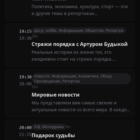
Политика, экономика, культура, спорт — эти
и другие темы в репортажах
корреспондентов нашего канала. Главная
цель новостных выпусков — представить
Досуг, хобби, Информация, Общество, Репортаж
19:15
самые актуальные события и точную
16+
19:30
информацию
Стражи порядка с Артуром Будыкой
Реальные истории из жизни тех, кто
ежедневно стоит на страже порядка.
Зрители узнают, с какими трудностями
сталкиваются сотрудники, как проходят их
Новости, Информация, Аналитика, Обзор,
19:30
дежурства и что помогает им сохранять
Просвещение, Репортаж
20:00
спокойствие в самых сложных ситуациях
16+
Мировые новости
Мы представляем вам самые свежие и
актуальные новости со всего мира. В каждом
выпуске мы освещаем глобальные события,
анализируем международные конфликты,
Х/ф, Мелодрама
6+
20:00
экономические тренды и социальные
21:15
Подарок судьбы
изменения