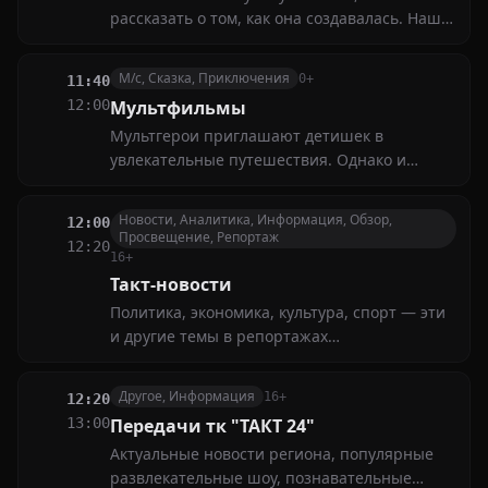
рассказать о том, как она создавалась. Наша
программа рассказывает, какими были в
обычной жизни люди, написавшие
М/с, Сказка, Приключения
0+
11:40
гениальные музыкальные произведения, как
12:00
Мультфильмы
звучит их музыка сейчас
Мультгерои приглашают детишек в
увлекательные путешествия. Однако и
взрослые порой не могут оторваться от
телевизора, наблюдая за весёлыми
Новости, Аналитика, Информация, Обзор,
12:00
приключениями и головокружительными
Просвещение, Репортаж
12:20
трюками любимцев юной публики
16+
Такт-новости
Политика, экономика, культура, спорт — эти
и другие темы в репортажах
корреспондентов нашего канала. Главная
цель новостных выпусков — представить
Другое, Информация
16+
12:20
самые актуальные события и точную
13:00
Передачи тк "ТАКТ 24"
информацию
Актуальные новости региона, популярные
развлекательные шоу, познавательные