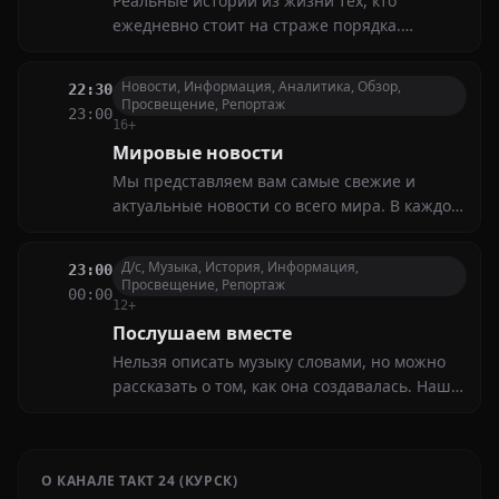
Реальные истории из жизни тех, кто
ежедневно стоит на страже порядка.
Зрители узнают, с какими трудностями
сталкиваются сотрудники, как проходят их
Новости, Информация, Аналитика, Обзор,
22:30
дежурства и что помогает им сохранять
Просвещение, Репортаж
23:00
спокойствие в самых сложных ситуациях
16+
Мировые новости
Мы представляем вам самые свежие и
актуальные новости со всего мира. В каждом
выпуске мы освещаем глобальные события,
анализируем международные конфликты,
Д/с, Музыка, История, Информация,
23:00
экономические тренды и социальные
Просвещение, Репортаж
00:00
изменения
12+
Послушаем вместе
Нельзя описать музыку словами, но можно
рассказать о том, как она создавалась. Наша
программа рассказывает, какими были в
обычной жизни люди, написавшие
гениальные музыкальные произведения, как
О КАНАЛЕ ТАКТ 24 (КУРСК)
звучит их музыка сейчас