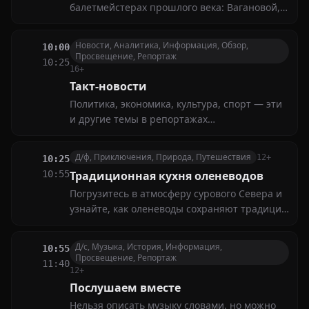
балетмейстерах прошлого века: Вагановой,
Якобсоне, Дудинской, Сергееве, Соловьеве,
Долгушене и других
Новости, Аналитика, Информация, Обзор,
10:00
Просвещение, Репортаж
10:25
16+
Такт-новости
Политика, экономика, культура, спорт — эти
и другие темы в репортажах
корреспондентов нашего канала. Главная
цель новостных выпусков — представить
Д/ф, Приключения, Природа, Путешествия
12+
10:25
самые актуальные события и точную
10:55
Традиционная кухня оленеводов
информацию
Погрузитесь в атмосферу сурового Севера и
узнайте, как оленеводы сохраняют традиции
приготовления пищи. Вас ждут редкие
рецепты, удивительные ингредиенты и
Д/с, Музыка, История, Информация,
10:55
рассказы о жизни в условиях вечной
Просвещение, Репортаж
11:40
мерзлоты
12+
Послушаем вместе
Нельзя описать музыку словами, но можно