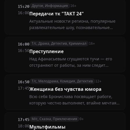
цель новостных выпусков — представить
Другое, Информация
16+
15:20
самые актуальные события и точную
16:00
Передачи тк "ТАКТ 24"
информацию
Актуальные новости региона, популярные
развлекательные шоу, познавательные
документальные фильмы и яркие
спортивные события. Всё это — в программе
Т/с, Драма, Детектив, Криминал
16+
16:00
передач, которая порадует зрителей с
16:50
Преступление
самыми разными интересами
Над Афанасьевым сгущаются тучи — его
отстраняют от работы, за ним следит
полиция. Однако после задержания его
друга Кушнира выясняется полная
Т/с, Мелодрама, Комедия, Детектив
12+
16:50
непричастность Афанасьева к убийству Тани
17:45
Женщина без чувства юмора
Всю себя Бронислава посвящает работе,
которую честно выполняет, втайне мечтая
об оперативной деятельности. По её
мнению, только там она сможет
М/с, Сказка, Приключения
0+
17:45
максимально проявить свои способности
18:00
Мультфильмы