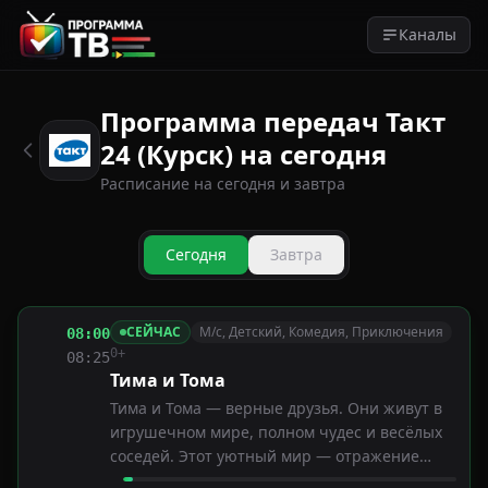
Каналы
Программа передач Такт
24 (Курск) на сегодня
Расписание на сегодня и завтра
Сегодня
Завтра
СЕЙЧАС
М/с, Детский, Комедия, Приключения
08:00
0+
08:25
Тима и Тома
Тима и Тома — верные друзья. Они живут в
игрушечном мире, полном чудес и весёлых
соседей. Этот уютный мир — отражение
игры за дверями детской комнаты, в которой