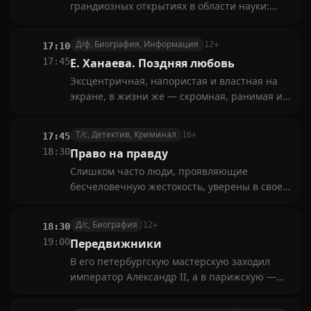
грандиозных открытиях в области науки:
теории происхождения жизни на Земле
Дарвина; иммунологии — науке о защитных
Д/ф, Биография, Информация
12+
17:10
силах организма; спорах вокруг закона
17:45
Е. Ханаева. Поздняя любовь
всемирного тяготения; гипотезах
Эксцентричная, напористая и властная на
происхождения Вселенной
экране, в жизни же — скромная, ранимая и
интеллигентная. Она умела удивлять и
интриговать. Актриса-одиночка, белая
Т/с, Детектив, Криминал
16+
17:45
ворона, аристократия — как только Евгению
18:30
Право на правду
Ханаеву не называли коллеги-актеры
Слишком часто люди, проявляющие
бесчеловечную жестокость, уверены в своей
безнаказанности. Но сотрудники нового
спецотдела намерены положить этому
Д/с, Биография
12+
18:30
конец. Как бы ни были изобретательны
19:00
Передвижники
преступники, им никогда не удастся уйти от
В его петербургскую мастерскую заходил
справедливого наказания
император Александр II, а в парижскую —
президент Франции Карно. Он первым из
российских скульпторов прославился в