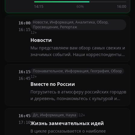
вызов и новая захватывающая история. Во
14:15
60%
16:00
всём героям помогает настоящая дружба и
взаимовыручка
Новости, Информация, Аналитика, Обзор,
16:00
Просвещение, Репортаж
16:15
12+
Новости
Мы представляем вам обзор самых свежих и
значимых событий. Наши корреспонденты
расскажут о последних новостях в политике,
экономике, культуре и спорте
Познавательное, Информация, География, Обзор
16:15
12+
16:45
Вместе по России
Погрузитесь в атмосферу российских городов
и деревень, познакомьтесь с культурой и
историей разных регионов. Узнайте, чем
живёт современная Россия, и откройте для
Д/с, Информация, Наука
12+
16:45
себя новые маршруты для путешествий
17:10
Жизнь замечательных идей
В цикле рассказывается о наиболее