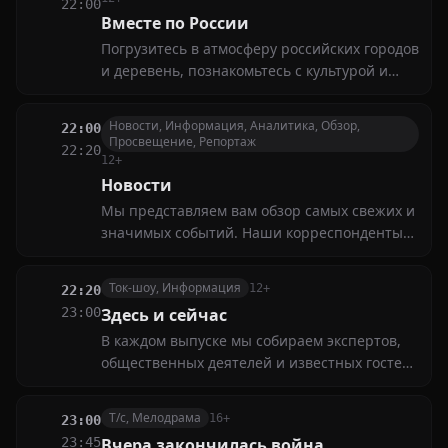
22:00
погранучилища, молодого лейтенанта
Вместе по России
Александра Прохорова
Погрузитесь в атмосферу российских городов
и деревень, познакомьтесь с культурой и
историей разных регионов. Узнайте, чем
живёт современная Россия, и откройте для
Новости, Информация, Аналитика, Обзор,
22:00
себя новые маршруты для путешествий
Просвещение, Репортаж
22:20
12+
Новости
Мы представляем вам обзор самых свежих и
значимых событий. Наши корреспонденты
расскажут о последних новостях в политике,
экономике, культуре и спорте
Ток-шоу, Информация
12+
22:20
23:00
Здесь и сейчас
В каждом выпуске мы собираем экспертов,
общественных деятелей и известных гостей,
чтобы вместе разобраться в самых
актуальных вопросах дня
Т/с, Мелодрама
16+
23:00
23:45
Вчера закончилась война