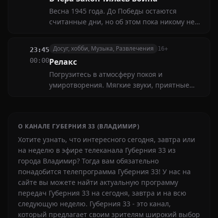
Весна 1945 года. До Победы остаются
считанные дни, но об этом пока никому не
известно. И все-таки это весна. А значит
снова нужно выходить в поле, пахать и
Досуг, хобби, Музыка, Развлечения
16+
23:45
сеять, ведь жизнь-то продолжается
00:00
Релакс
Погрузитесь в атмосферу покоя и
умиротворения. Мягкие звуки, приятные
пейзажи и расслабляющая подача помогут
отвлечься от суеты и восстановить
внутреннюю гармонию
О КАНАЛЕ ГУБЕРНИЯ 33 (ВЛАДИМИР)
Хотите узнать, что интересного сегодня, завтра или
на неделю в эфире телеканала Губерния 33 из
города Владимир? Тогда вам обязательно
понадобится телепрограмма Губерния 33! У нас на
сайте вы можете найти актуальную программу
передач Губерния 33 на сегодня, завтра и на всю
следующую неделю. Губерния 33 - это канал,
который предлагает своим зрителям широкий выбор