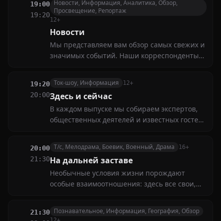
Новости, Информация, Аналитика, Обзор,
19:00
Европе, но на родине до конца своих дней
Просвещение, Репортаж
19:20
подвергался нападкам прессы
12+
Новости
Мы представляем вам обзор самых свежих и
значимых событий. Наши корреспонденты
расскажут о последних новостях в политике,
экономике, культуре и спорте
Ток-шоу, Информация
12+
19:20
20:00
Здесь и сейчас
В каждом выпуске мы собираем экспертов,
общественных деятелей и известных гостей,
чтобы вместе разобраться в самых
актуальных вопросах дня
Т/с, Мелодрама, Боевик, Военный, Драма
16+
20:00
21:30
На дальней заставе
Необычные условия жизни порождают
особые взаимоотношения: здесь все свои,
все основано на доверии и взаимовыручке.
Однако человеческая природа берет свое...
Познавательное, Информация, География, Обзор
21:30
В центре сюжета — история выпускника
12+