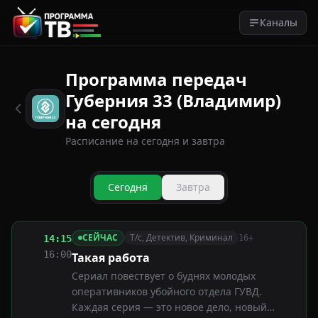
Каналы
Программа передач
Губерния 33 (Владимир)
на сегодня
Расписание на сегодня и завтра
Сегодня
Завтра
СЕЙЧАС
Т/с, Детектив, Криминал
14:15
16+
16:00
Такая работа
Сериал повествует о буднях молодых
оперативников убойного отдела ГУВД.
Каждая серия — это новое дело, новый