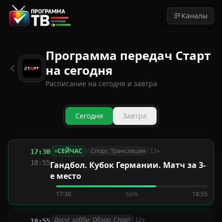
Каналы
Программа передач Старт
на сегодня
Расписание на сегодня и завтра
Сегодня
Завтра
СЕЙЧАС
Спорт, Трансляция
17:30
12+
18:55
Гандбол. Кубок Германии. Матч за 3-
е место
17:30
66%
18:55
Досуг, хобби, Обзор, Спорт
12+
18:55