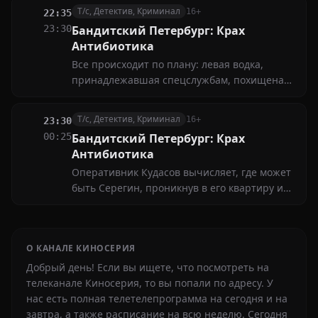
коррумпированными спецслужбами. Для
Т/с, Детектив, Криминал
16+
22:35
этого он "сливает" через третьих лиц
23:30
Бандитский Петербург: Крах
информацию о паленой водке, которая
Антибиотика
"плохо лежит"...
Все происходит по плану: левая водка,
принадлежавшая спецслужбам, похищена
Антибиотиком, начинается война, но Череп
раскрывает план Серегина. Бандиты
Т/с, Детектив, Криминал
16+
23:30
похищают журналиста
00:25
Бандитский Петербург: Крах
Антибиотика
Оперативник Кудасов вычисляет, где может
быть Серегин, проникнув в его квартиру и
найдя документы по бандитам и преступные
схемы. "Антибиотика" и его подручных
арестовывают, их ждет тюрьма
О КАНАЛЕ КИНОСЕРИЯ
Добрый день! Если вы ищете, что посмотреть на
телеканале Киносерия, то вы попали по адресу. У
нас есть полная телетелепрограмма на сегодня и на
завтра, а также расписание на всю неделю. Сегодня