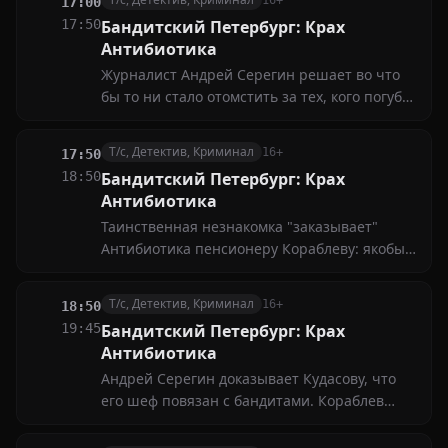
16+
17:00
17:50
Бандитский Петербург: Крах
Антибиотика
Журналист Андрей Серегин решает во что
бы то ни стало отомстить за тех, кого погубил
матерой авторитет Антибиотик, и добиться
его падения с неофициального престола
Т/с, Детектив, Криминал
16+
17:50
Северной столицы. Он задумывает столкнуть
18:50
Бандитский Петербург: Крах
лбами разные преступные группировки...
Антибиотика
Таинственная незнакомка "заказывает"
Антибиотика пенсионеру Кораблеву: якобы
убить авторитета - последняя воля его
покойного друга. Жене Кудасова присылают
Т/с, Детектив, Криминал
16+
18:50
компромат, чтобы надавить на него. Она
19:45
Бандитский Петербург: Крах
хочет развестись
Антибиотика
Андрей Серегин доказывает Кудасову, что
его шеф повязан с бандитами. Кораблев
готовит покушение на Антибиотика, но его
"пасут" и милиционеры, и бандиты, хоть он