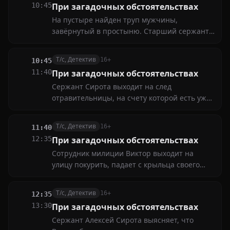
10:45
При загадочных обстоятельствах
снова встретится со своим подопечным
На пустыре найден труп мужчины,
завёрнутый в простыню. Старший сержант
Сирота выясняет, что убитый был
полковником милиции. А позже узнаёт, что
Т/с, Детектив
16+
10:45
он был отравлен так же, как и несколько
11:40
При загадочных обстоятельствах
других милиционеров пару лет назад
Сержант Сирота выходит на след
отравительницы, на счету которой есть уже
несколько смертей. Он пытается её
задержать, но за женщиной уже охотится
Т/с, Детектив
16+
11:40
банда валютных спекулянтов, так как в её
12:35
При загадочных обстоятельствах
руки попала пропавшая сумка с одним
Сотрудник милиции Виктор выходит на
миллионном долларов
улицу покурить, падает с крыльца своего
дома и разбивается. Эта смерть кажется до
того нелепой, что вызывает подозрения у
Т/с, Детектив
16+
12:35
сержанта Сироты. Он убеждён, что
13:30
При загадочных обстоятельствах
происшествие не несчастный случай, а
Сержант Алексей Сирота выясняет, что
убийство