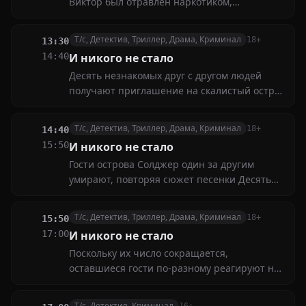
Виктор был отравлен наркотиком,
подсыпанным в кофе. Остается выяснить —
кому была выгодна смерть простого
Т/с, Детектив, Триллер, Драма, Криминал
18+
13:30
милиционера?
14:40
И никого не стало
Десять незнакомых друг с другом людей
получают приглашение на скалистый остров
у побережья Девона. Пока они ждут приезда
хозяина, погода портится, и они
Т/с, Детектив, Триллер, Драма, Криминал
18+
14:40
оказываются отрезанными от цивилизации
15:50
И никого не стало
Гости острова Солджер один за другим
умирают, повторяя сюжет песенки Десять
солдатиков. Планируя найти убийцу, они
раскрывают ужасные тайны
Т/с, Детектив, Триллер, Драма, Криминал
18+
15:50
17:00
И никого не стало
Поскольку их число сокращается,
оставшиеся гости по-разному реагируют на
свою ситуацию, поскольку всё превращается
в борьбу за выживание
Т/с, Детектив, Криминал