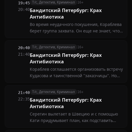
Т/с, Детектив, Криминал
16+
19:45
об этом не догадывается
20:40
Бандитский Петербург: Крах
Антибиотика
Во время неудачного покушения, Кораблева
берет группа захвата. Он еще не знает, что
это спасло его от верной смерти: люди
Антибиотика тоже вышли на его след.
Т/с, Детектив, Криминал
16+
20:40
Антибиотик дает задание своему подручному
21:40
Бандитский Петербург: Крах
Черепу любой ценой достать Кораблева из
Антибиотика
милиции...
Кораблев соглашается организовать встречу
Кудасова и таинственной "заказчицы". Но
перед самой встречей Кораблева убивает
снайпер Антибиотика. Серегин встречается
Т/с, Детектив, Криминал
16+
21:40
с Катей, бывшей подругой Сергея,
22:35
Бандитский Петербург: Крах
следователя, убитого Антибиотиком
Антибиотика
Серегин вылетает в Швецию и с помощью
Кати придумывает план, как подставить
Антибиотика, столкнув его с