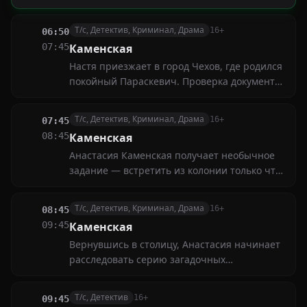
признаётся, что настоящий автор — она
сама
Т/с, Детектив, Криминал, Драма
16+
06:50
07:45
Каменская
Настя приезжает в город Чехов, где родился
покойный Параскевич. Проверка документов
в местном роддоме приводит Каменскую к
ошеломляющему открытию: оказывается,
Т/с, Детектив, Криминал, Драма
16+
07:45
здесь много лет шла подпольная торговля
08:45
Каменская
детьми-близнецами
Анастасия Каменская получает необычное
задание — встретить из колонии только что
освободившегося человека и обеспечить его
безопасность на пути в Москву. Об этом
Т/с, Детектив, Криминал, Драма
16+
08:45
мужчине ей известно лишь то, что его
09:45
Каменская
фамилия — Сауляк
Вернувшись в столицу, Анастасия начинает
расследовать серию загадочных
преступлений, жертвами которых стали
виновные в жестоких убийствах люди.
Т/с, Детектив
16+
09:45
Майор Каменская и не подозревает, что