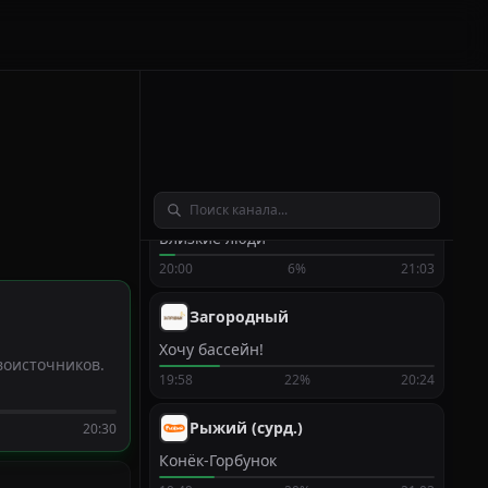
Петербург. Любовь. До востребования
19:37
47%
20:33
Ключ HD
Культурная комедия
19:35
30%
21:10
Совершенно секретно
Близкие люди
20:00
6%
21:03
Загородный
Хочу бассейн!
воисточников.
19:58
22%
20:24
Рыжий (сурд.)
20:30
Конёк-Горбунок