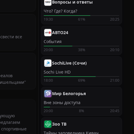
Вопросы и ответы
Что? Где? Когда?
19:30
61%
20:25
АВТО24
 свести все
События
20:00
38%
20:10
SochiLive (Сочи)
Sochi Live HD
реалов
18:00
69%
21:00
пришельцами"
Мир Белогорья
Вне зоны доступа
20:00
8%
20:45
едующую
редлагаем
Зоо ТВ
, спортивные
Тайны заповедника Кивач