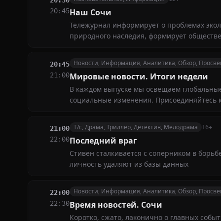
20:30
20:45
Наш Сочи
Тележурнал информирует о проблемах экол
природного наследия, формирует обществе
Новости, Информация, Аналитика, Обзор, Просв
20:45
21:00
Мировые новости. Итоги недели
В каждом выпуске мы освещаем глобальны
социальные изменения. Присоединяйтесь к 
Т/с, Драма, Триллер, Детектив, Мелодрама
16+
21:00
22:00
Последний враг
Стивен сталкивается с соперником в борьбе
личность удаляют из базы данных
Новости, Информация, Аналитика, Обзор, Просв
22:00
22:30
Время новостей. Сочи
Коротко, сжато, лаконично о главных соб