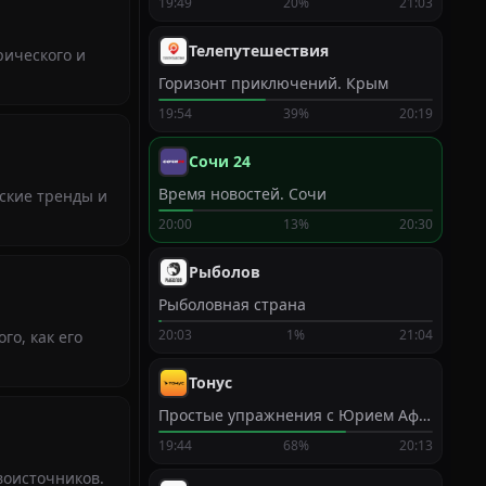
19:49
20%
21:03
Телепутешествия
рического и
Горизонт приключений. Крым
19:54
39%
20:19
Сочи 24
Время новостей. Сочи
ские тренды и
20:00
13%
20:30
Рыболов
Рыболовная страна
20:03
1%
21:04
го, как его
Тонус
Простые упражнения с Юрием Афанасьевым
19:44
68%
20:13
воисточников.