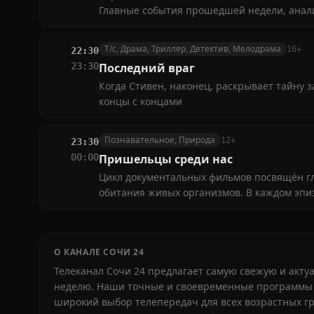
Главные события прошедшей недели, анал
Т/с, Драма, Триллер, Детектив, Мелодрама
16+
22:30
23:30
Последний враг
Когда Стивен, наконец, раскрывает тайну з
концы с концами
Познавательное, Природа
12+
23:30
00:00
Пришельцы среди нас
Цикл документальных фильмов посвящён г
обитания живых организмов. В каждом эпи
О КАНАЛЕ СОЧИ 24
Телеканал Сочи 24 предлагает самую свежую и акту
неделю. Наши точные и своевременные программы 
широкий выбор телепередач для всех возрастных г