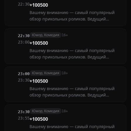
22:30
+100500
Вашему вниманию — самый популярный
обзор прикольных роликов. Ведущий
находит в интернете самые безумные видео
и смешно комментирует их
Юмор, Комедия
16+
22:30
23:00
+100500
Вашему вниманию — самый популярный
обзор прикольных роликов. Ведущий
находит в интернете самые безумные видео
и смешно комментирует их
Юмор, Комедия
18+
23:00
23:30
+100500
Вашему вниманию — самый популярный
обзор прикольных роликов. Ведущий
находит в интернете самые безумные видео
и смешно комментирует их
Юмор, Комедия
18+
23:30
23:55
+100500
Вашему вниманию — самый популярный