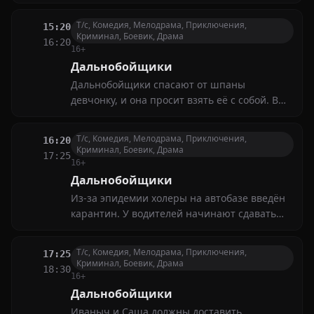
национальности. Они загружают её
ящиками с видеокассетами и наказывают
Т/с, Комедия, Мелодрама, Приключения,
15:20
отвезти груз по назначению, а сами
Криминал, Боевик, Драма
16:20
сопровождают машину на легковушке
16+
Дальнобойщики
Дальнобойщики спасают от шпаны
девчонку, и она просит взять её с собой. В
процессе знакомства выясняется, что Ната
сбежала из дома. Следующим "приятным"
Т/с, Комедия, Мелодрама, Приключения,
16:20
сюрпризом для напарников стало известие,
Криминал, Боевик, Драма
17:25
что она — дочь олигарха...
16+
Дальнобойщики
Из-за эпидемии холеры на автобазе введён
карантин. У водителей начинают сдавать
нервы. Саша ссорится с Юрко,
дальнобойщиком из другого экипажа, и они
Т/с, Комедия, Мелодрама, Приключения,
17:25
идут выяснять отношения в мастерскую.
Криминал, Боевик, Драма
18:30
После драки Юрко находят мёртвым с ножом
16+
в шее
Дальнобойщики
Иваныч и Саша должны доставить