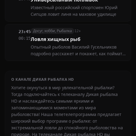
Известный российский спортсмен Юрий
Сипцов ловит линя на маховое удилище
Досуг, хобби, Рыбалка
12+
23:45
00:15
Ловля хищных рыб
Опытный рыболов Василий Гусельников
подробно расскажет и покажет, как поймать
щуку на джиг на большой реке
О КАНАЛЕ ДИКАЯ РЫБАЛКА HD
Хотите окунуться в мир увлекательной рыбалки?
Тогда подключайтесь к телеканалу Дикая рыбалка
HD и наслаждайтесь самыми яркими и
запоминающимися моментами из мира
рыболовства! Наша телетелепрограмма предлагает
широкий выбор программ о рыбалке: от
экстремальной ловли до спокойного рыболовства на
природе. На телеканале Дикая рыбалка HD вы