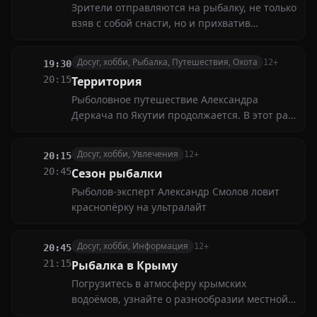
Зрители отправляются на рыбалку, не только
взяв с собой снасти, но и прихватив
видеокамеру. Смотрите лучшие сюжеты,
снятые рыболовами-профессионалами и
Досуг, хобби, Рыбалка, Путешествия, Охота
12+
19:30
кинематографистами-любителями
20:15
Территория
Рыболовное путешествие Александра
Деркача по Якутии продолжается. В этот раз
рыболовы отправляются за трофейной
щукой на реку Колыму
Досуг, хобби, Увлечения
12+
20:15
20:45
Сезон рыбалки
Рыболов-эксперт Александр Смолов ловит
краснопёрку на ультралайт
Досуг, хобби, Информация
12+
20:45
21:15
Рыбалка в Крыму
Погрузитесь в атмосферу крымских
водоёмов, узнайте о разнообразии местной
рыбы и получите советы по выбору снастей