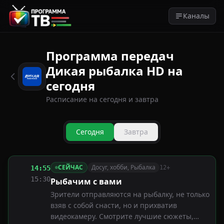
Каналы
Программа передач
Дикая рыбалка HD на
сегодня
Расписание на сегодня и завтра
Сегодня
Завтра
СЕЙЧАС
Досуг, хобби, Рыбалка
14:55
12+
15:30
Рыбачим с вами
Зрители отправляются на рыбалку, не только
взяв с собой снасти, но и прихватив
видеокамеру. Смотрите лучшие сюжеты,