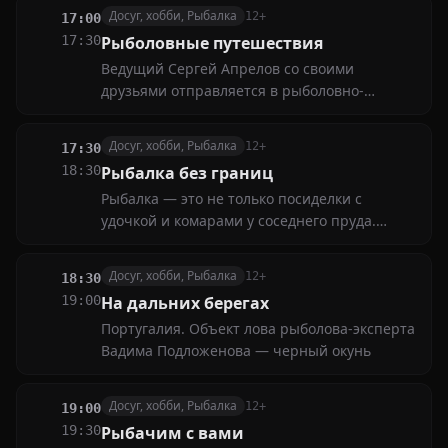
Досуг, хобби, Рыбалка
12+
17:00
17:30
Рыболовные путешествия
Ведущий Сергей Апрелов со своими
друзьями отправляется в рыболовно-
туристическое путешествие вдоль
Беломорканала (Часть 5-я)
Досуг, хобби, Рыбалка
12+
17:30
18:30
Рыбалка без границ
Рыбалка — это не только посиделки с
удочкой и комарами у соседнего пруда.
Иногда из неё выходит настоящий боевик!
Спойлер: вы когда-нибудь видели, как
Досуг, хобби, Рыбалка
12+
18:30
марлинов ловят руками в прыжке с
19:00
На дальних берегах
вертолёта?
Португалия. Объект лова рыболова-эксперта
Вадима Подложенова — черный окунь
Досуг, хобби, Рыбалка
12+
19:00
19:30
Рыбачим с вами