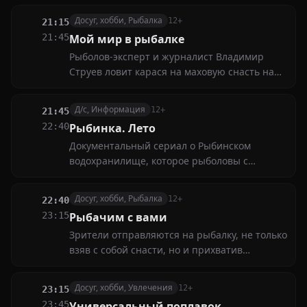
и приманок. Увлекательные маршруты и
Досуг, хобби, Рыбалка
12+
21:15
практические рекомендации для любителей
21:45
Мой мир в рыбалке
рыбалки ждут вас в каждом выпуске
Рыболов-эксперт и журналист Владимир
Струев ловит карася на маховую снасть на
реке Цимла
Д/с, Информация
12+
21:45
22:40
Рыбинка. Лето
Документальный сериал о Рыбинском
водохранилище, которое рыболовы с
любовью называют Рыбинка. История и
современность водоема, увлекательная
Досуг, хобби, Рыбалка
12+
22:40
рыбалка, разнообразные трофеи, отдых и
23:15
Рыбачим с вами
общение с друзьями. И всё это — Рыбинка
Зрители отправляются на рыбалку, не только
взяв с собой снасти, но и прихватив
видеокамеру. Смотрите лучшие сюжеты,
снятые рыболовами-профессионалами и
Досуг, хобби, Увлечения
12+
23:15
кинематографистами-любителями
23:45
Универсальный поплавок