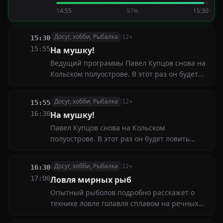
снятые рыболовами-профессионалами и
14:55
97%
15:30
кинематографистами-любителями
Досуг, хобби, Рыбалка
12+
15:30
15:55
На мушку!
Ведущий программы Павел Купцов снова на
Кольском полуострове. В этот раз он будет
ловить нахлыстом семгу на реке Варзуга
Досуг, хобби, Рыбалка
12+
15:55
16:30
На мушку!
Павел Купцов снова на Кольском
полуострове. В этот раз он будет ловить
нахлыстом семгу на Кице — притоке Варзуги
Досуг, хобби, Рыбалка
12+
16:30
17:00
Ловля мирных рыб
Опытный рыболов подробно расскажет о
технике ловле голавля сплавом на речных
быстринах и перекатах