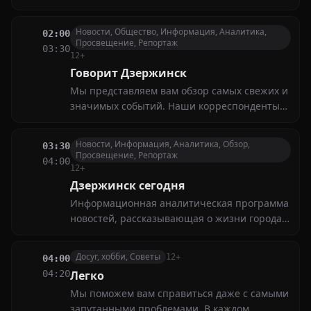
жизни. Прошлое телевизионное интервью
актрисы датировано 2002 годом, и вот,
Новости, Общество, Информация, Аналитика,
02:00
наконец, она нарушила обет молчания
Просвещение, Репортаж
03:30
12+
Говорит Дзержинск
Мы представляем вам обзор самых свежих и
значимых событий. Наши корреспонденты
расскажут о последних новостях в политике,
экономике, культуре и спорте
Новости, Информация, Аналитика, Обзор,
03:30
Просвещение, Репортаж
04:00
12+
Дзержинск сегодня
Информационная аналитическая программа
новостей, рассказывающая о жизни города
за неделю. Политическая и социальная
жизнь города, интервью на актуальные
Досуг, хобби, Советы
12+
04:00
темы, комментарии и мнения экспертов и
04:20
Легко
жителей
Мы поможем вам справиться даже с самыми
запутанными проблемами. В каждом