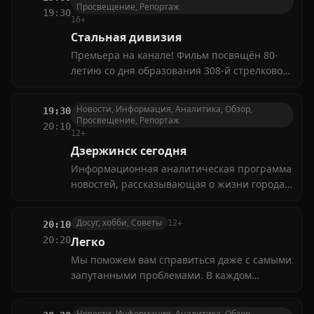
задания загадочного кукловода, который
Просвещение, Репортаж
19:30
единственный в мире имеет противоядие
16+
Стальная дивизия
Премьера на канале! Фильм посвящён 80-
летию со дня образования 308-й стрелковой
дивизии, сформированной на базе Омского
пехотного училища его начальником Л.Н.
Новости, Информация, Аналитика, Обзор,
19:30
Гуртьевым
Просвещение, Репортаж
20:10
12+
Дзержинск сегодня
Информационная аналитическая программа
новостей, рассказывающая о жизни города
за неделю. Политическая и социальная
жизнь города, интервью на актуальные
Досуг, хобби, Советы
12+
20:10
темы, комментарии и мнения экспертов и
20:20
Легко
жителей
Мы поможем вам справиться даже с самыми
запутанными проблемами. В каждом
выпуске наши эксперты предложат простые
и эффективные методы решения различных
Новости, Информация, Аналитика, Обзор,