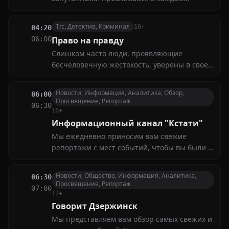
выпуске наши эксперты предложат простые
и эффективные методы решения различных
Т/с, Детектив, Криминал
16+
04:20
задач — от математических уравнений до
06:00
Право на правду
жизненных ситуаций
Слишком часто люди, проявляющие
бесчеловечную жестокость, уверены в своей
безнаказанности. Но сотрудники нового
спецотдела намерены положить этому
Новости, Информация, Аналитика, Обзор,
06:00
конец. Как бы ни были изобретательны
Просвещение, Репортаж
06:30
преступники, им никогда не удастся уйти от
16+
справедливого наказания
Информационный канал "Кстати"
Мы ежедневно приносим вам свежие
репортажи с мест событий, чтобы вы были в
курсе всего, что происходит рядом с вами.
Эксклюзивные интервью, яркие моменты
Новости, Общество, Информация, Аналитика,
06:30
местной жизни, культурные мероприятия и
Просвещение, Репортаж
07:00
спортивные достижения — всё это ждёт вас
12+
в нашем эфире
Говорит Дзержинск
Мы представляем вам обзор самых свежих и