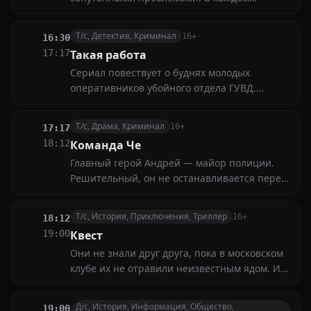
выпуске наши эксперты предложат простые
и эффективные методы решения различных
Т/с, Детектив, Криминал
16+
16:30
задач — от математических уравнений до
17:17
Такая работа
жизненных ситуаций
Сериал повествует о буднях молодых
оперативников убойного отдела ГУВД.
Каждая серия — это новое дело, новый
вызов и новая захватывающая история. Во
Т/с, Драма, Криминал
16+
17:17
всём героям помогает настоящая дружба и
18:12
Команда Че
взаимовыручка
Главный герой Андрей — майор полиции.
Решительный, он не останавливается перед
трудностями. Его коллега Евгений на первый
взгляд — полная противоположность
Т/с, История, Приключения, Триллер
16+
18:12
Чепикову, а лейтенант Варвара — новичок.
19:00
Квест
Именно такие напарники становятся верной
Они не знали друг друга, пока в московском
командой
клубе их не отравили неизвестным ядом. И
теперь тем, кто не умер на месте, а получил
отсрочку на 72 часа, предстоит выполнить
Д/с, История, Информация, Общество,
19:00