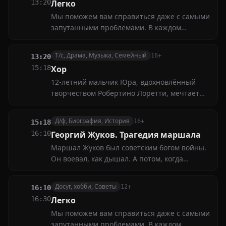
13:20
Легко
жителей
Мы поможем вам справиться даже с самыми
запутанными проблемами. В каждом
выпуске наши эксперты предложат простые
и эффективные методы решения различных
Т/с, Драма, Музыка, Семейный
16+
13:20
задач — от математических уравнений до
15:18
Хор
жизненных ситуаций
12-летний мальчик Юра, вдохновлённый
творчеством Робертино Лоретти, мечтает
петь в знаменитом хоре Павлова. Школьника
поддерживает учительница музыки Варвара,
Д/ф, Биография, История
16+
15:18
она помогает мальчику подготовиться к
16:10
Георгий Жуков. Трагедия маршала
прослушиванию
Маршал Жуков был советским богом войны.
Он воевал, как дышал. А потом, когда
смолкала канонада, становился обычным
человеком. Таким непохожим на парадные
Досуг, хобби, Советы
12+
16:10
портреты. Почему три советских лидера
16:30
Легко
боялись, как огня, уже немолодого
Мы поможем вам справиться даже с самыми
полководца?
запутанными проблемами. В каждом