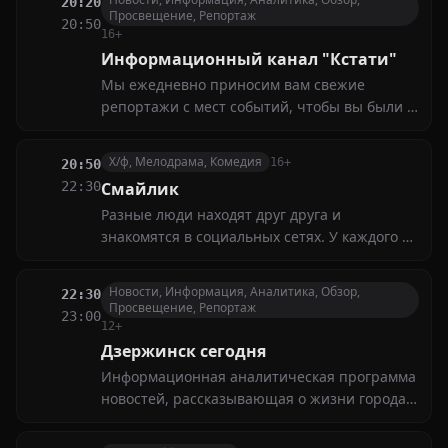
20:20
задач — от математических уравнений до
Просвещение, Репортаж
20:50
жизненных ситуаций
16+
Информационный канал "Кстати"
Мы ежедневно приносим вам свежие
репортажи с мест событий, чтобы вы были в
курсе всего, что происходит рядом с вами.
Эксклюзивные интервью, яркие моменты
Х/ф, Мелодрама, Комедия
16+
20:50
местной жизни, культурные мероприятия и
22:30
Смайлик
спортивные достижения — всё это ждёт вас
Разные люди находят друг друга и
в нашем эфире
знакомятся в социальных сетях. У каждого из
них — своя устроенная жизнь, привычки,
привязанности. Казалось бы, ничего не
Новости, Информация, Аналитика, Обзор,
22:30
предвещает судьбоносных перемен. Что
Просвещение, Репортаж
23:00
может поколебать этот устойчивый и
12+
привычный мир?
Дзержинск сегодня
Информационная аналитическая программа
новостей, рассказывающая о жизни города
за неделю. Политическая и социальная
жизнь города, интервью на актуальные