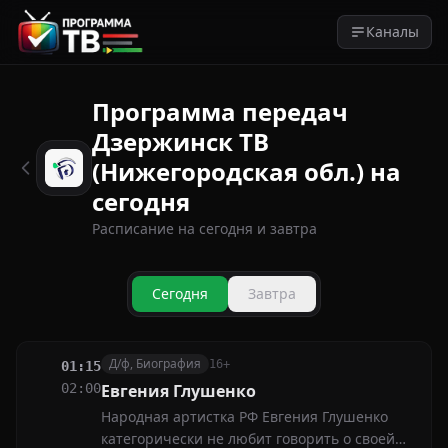
Каналы
Программа передач
Дзержинск ТВ
(Нижегородская обл.) на
сегодня
Расписание на сегодня и завтра
Сегодня
Завтра
Д/ф, Биография
16+
01:15
02:00
Евгения Глушенко
Народная артистка РФ Евгения Глушенко
категорически не любит говорить о своей