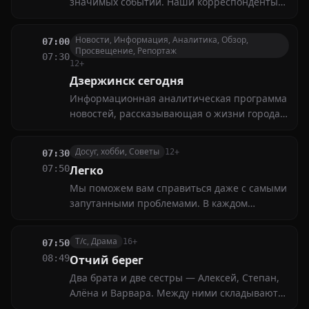
значимых событий. Наши корреспонденты
расскажут о последних новостях в политике,
экономике, культуре и спорте
Новости, Информация, Аналитика, Обзор,
07:00
Просвещение, Репортаж
07:30
12+
Дзержинск сегодня
Информационная аналитическая программа
новостей, рассказывающая о жизни города
за неделю. Политическая и социальная
жизнь города, интервью на актуальные
Досуг, хобби, Советы
12+
07:30
темы, комментарии и мнения экспертов и
07:50
Легко
жителей
Мы поможем вам справиться даже с самыми
запутанными проблемами. В каждом
выпуске наши эксперты предложат простые
и эффективные методы решения различных
Т/с, Драма
16+
07:50
задач — от математических уравнений до
08:49
Отчий берег
жизненных ситуаций
Два брата и две сестры — Алексей, Степан,
Алёна и Варвара. Между ними складываются
непростые взаимоотношения. Всех их