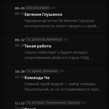
пропустит через мясорубку Великой
Д/ф, Биография
16+
08:49
Отечественной войны, им предстоит узнать,
09:32
Евгения Глушенко
что такое любовь, горе и счастье
Народная артистка РФ Евгения Глушенко
категорически не любит говорить о своей
жизни. Прошлое телевизионное интервью
актрисы датировано 2002 годом, и вот,
Т/с, Детектив, Криминал
16+
09:32
наконец, она нарушила обет молчания
10:20
Такая работа
Сериал повествует о буднях молодых
оперативников убойного отдела ГУВД.
Каждая серия — это новое дело, новый
вызов и новая захватывающая история. Во
Т/с, Драма, Криминал
16+
10:20
всём героям помогает настоящая дружба и
11:12
Команда Че
взаимовыручка
Главный герой Андрей — майор полиции.
Решительный, он не останавливается перед
трудностями. Его коллега Евгений на первый
взгляд — полная противоположность
Т/с, История, Приключения, Триллер
16+
11:12
Чепикову, а лейтенант Варвара — новичок.
12:00