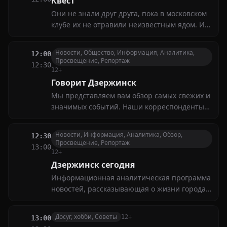
Квест
Именно такие напарники становятся верной
Они не знали друг друга, пока в московском
командой
клубе их не отравили неизвестным ядом. И
теперь тем, кто не умер на месте, а получил
отсрочку на 72 часа, предстоит выполнить
Новости, Общество, Информация, Аналитика,
12:00
задания загадочного кукловода, который
Просвещение, Репортаж
12:30
единственный в мире имеет противоядие
12+
Говорит Дзержинск
Мы представляем вам обзор самых свежих и
значимых событий. Наши корреспонденты
расскажут о последних новостях в политике,
экономике, культуре и спорте
Новости, Информация, Аналитика, Обзор,
12:30
Просвещение, Репортаж
13:00
12+
Дзержинск сегодня
Информационная аналитическая программа
новостей, рассказывающая о жизни города
за неделю. Политическая и социальная
жизнь города, интервью на актуальные
Досуг, хобби, Советы
12+
13:00
темы, комментарии и мнения экспертов и