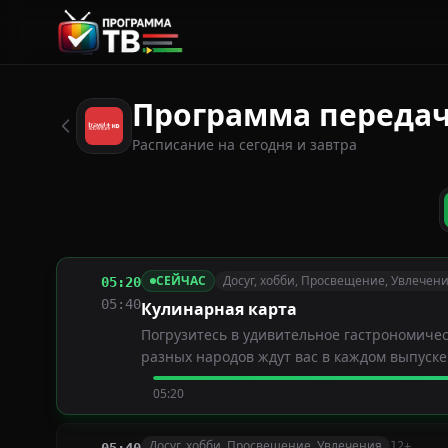
Программа передач 
Расписание на сегодня и завтра
СЕЙЧАС
Досуг, хобби, Просвещение, Увлечен
05:20
05:40
Кулинарная карта
Погрузитесь в удивительное гастрономиче
разных народов ждут вас в каждом выпуске
05:20
Досуг, хобби, Просвещение, Увлечения
12+