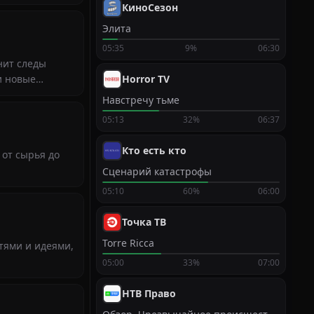
КиноСезон
Элита
05:35
9%
06:30
нит следы
и новые
Horror TV
Навстречу тьме
05:13
32%
06:37
Кто есть кто
 от сырья до
Сценарий катастрофы
05:10
60%
06:00
Точка ТВ
Torre Ricca
тями и идеями,
05:00
33%
07:00
НТВ Право