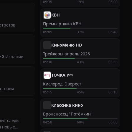
05:35
19%
06:00
КВН
Премьер-лига КВН
ртретов
05:05
37%
06:40
КиноМеню HD
Трейлеры апрель 2026
щий Испании
05:30
43%
05:53
ТОЧКА.РФ
Кислород. Эверест
история
05:15
45%
06:10
Классика кино
Броненосец "Потёмкин"
нит следы
04:58
60%
06:08
и новые