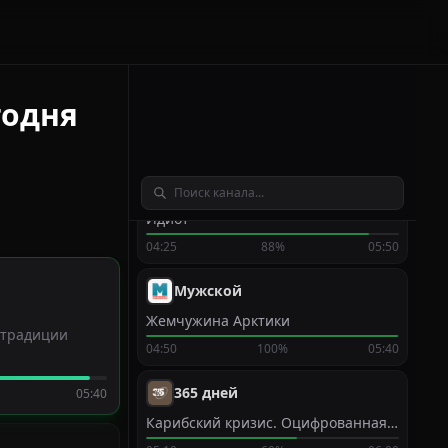
Жириновский. Продолжение. ЛДПР
05:15
35%
06:25
#КтоКуда
годня
Милая Франция
05:05
63%
06:00
Театр
Идиот
04:25
88%
05:50
Мужской
Жемчужина Арктики
 традиции
04:50
100%
05:40
365 дней
05:40
Карибский кризис. Оцифрованная история