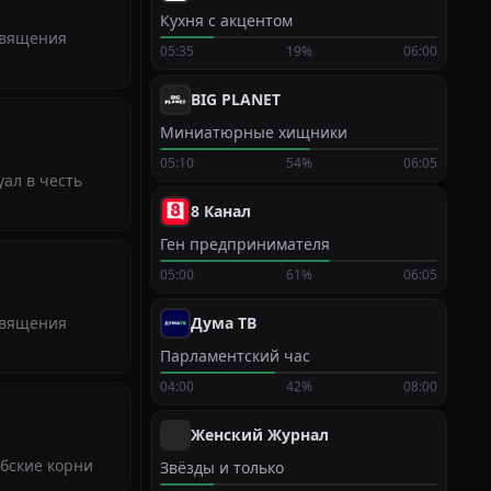
Кухня с акцентом
священия
05:35
19%
06:00
BIG PLANET
Миниатюрные хищники
05:10
54%
06:05
ал в честь
8 Канал
Ген предпринимателя
05:00
61%
06:05
священия
Дума ТВ
Парламентский час
04:00
42%
08:00
Женский Журнал
ибские корни
Звёзды и только