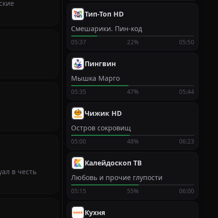
ские
Тип-Топ HD
Смешарики. Пин-код
05:37
22%
05:50
Пингвин
Мышка Марго
05:35
47%
05:44
Чижик HD
Остров сокровищ
05:00
48%
06:23
Калейдоскоп ТВ
ал в честь
Любовь и прочие глупости
05:15
55%
06:00
Кухня