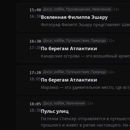
Досуг, хобби, Просвещение, Увлечения
12+
15:40
16:30
Вселенная Филиппа Эшару
Фотограф Филипп Эшару представляет Швец
Досуг, хобби, Путешествия, Природа
12+
16:30
17:20
По берегам Атлантики
Канарские острова — это волшебный архи
Досуг, хобби, Путешествия, Природа
12+
17:20
18:05
По берегам Атлантики
Марокко — это удивительное место, где вс
Досуг, хобби, Увлечения
12+
18:05
18:30
Пульс улиц
Гостелоа Спенсер отправляется в путешест
прошлого и живёт в ритме настоящего. На е