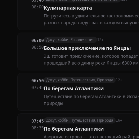
05:40
06:00
Кулинарная карта
Погрузитесь в удивительное гастрономиче
разных народов ждут вас в каждом выпуске
Досуг, хобби, Развлечения
12+
06:00
06:50
Большое приключение по Янцзы
Эш готовит приключение, которое попадет 
прошедший всю длину реки Янцзы 6300 км
Досуг, хобби, Путешествия, Природа
12+
06:50
07:45
По берегам Атлантики
Путешествие по берегам Атлантики в Испан
природы
Досуг, хобби, Путешествия, Природа
16+
07:45
08:35
По берегам Атлантики
Азорские острова — это настоящий рай, р