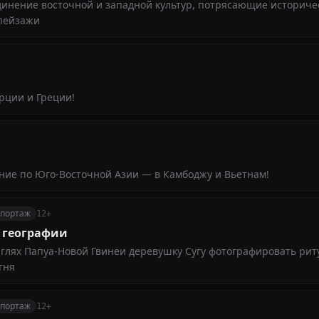
динение восточной и западной культур, потрясающие историче
пейзажи
рции и Греции!
ие по Юго-Восточной Азии — в Камбоджу и Вьетнам!
епортаж
12+
 географии
нглях Папуа-Новой Гвинеи деревушку Сугу фотографировать риту
гня
епортаж
12+