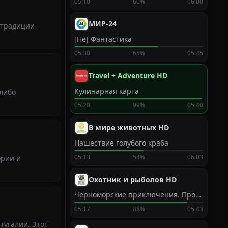
05:10
60%
06:00
МИР-24
 традиции
[Не] Фантастика
05:30
65%
05:45
Travel + Adventure HD
Кулинарная карта
-либо
05:20
99%
05:40
В мире животных HD
Нашествие голубого краба
05:13
54%
06:03
ории и
Охотник и рыболов HD
Черноморские приключения. Продолжение
05:17
88%
05:43
тугалии. Этот