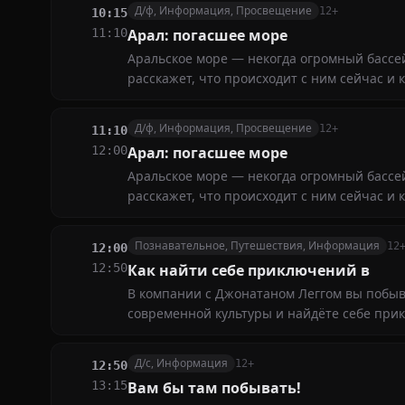
Д/ф, Информация, Просвещение
12+
10:15
11:10
Арал: погасшее море
Аральское море — некогда огромный бассе
расскажет, что происходит с ним сейчас и
Д/ф, Информация, Просвещение
12+
11:10
12:00
Арал: погасшее море
Аральское море — некогда огромный бассе
расскажет, что происходит с ним сейчас и
Познавательное, Путешествия, Информация
12
12:00
12:50
Как найти себе приключений в
В компании с Джонатаном Леггом вы побыва
современной культуры и найдёте себе пр
Д/с, Информация
12+
12:50
13:15
Вам бы там побывать!