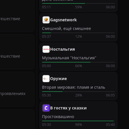
05:11
59%
06:00
утешествие
Gagsnetwork
Смешной, ещё смешнее
05:37
12%
06:00
Ностальгия
утешествие
Музыкальная "Ностальгия"
05:00
66%
06:00
Оружие
Вторая мировая: пламя и сталь
 проявлениях
05:30
28%
06:05
В гостях у сказки
Простоквашино
05:30
98%
05:40