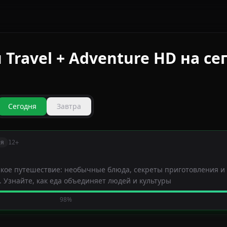
Travel + Adventure HD на се
Сегодня
Завтра
ия
12+
ское путешествие: необычные блюда, секреты приготовления и
. Узнайте, как еда объединяет людей и культуры
98%