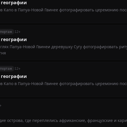
 географии
ов Капо в Папуа-Новой Гвинее фотографировать церемонию по
епортаж
12+
 географии
нглях Папуа-Новой Гвинеи деревушку Сугу фотографировать риту
гня
епортаж
12+
 географии
ов Капо в Папуа-Новой Гвинее фотографировать церемонию по
+
едие острова, где переплелись африканские, французские и кар