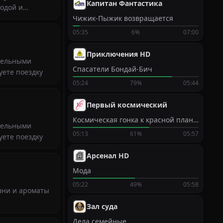
Капитан Фантастика
родой и
Чижик-Пыжик возвращается
05:35
6%
07:00
Приключения HD
ительными
Спасатели Бондай-Бич
уете поездку
05:24
79%
05:44
Первый космический
Космическая гонка к красной планете
ительными
05:13
61%
05:57
уете поездку
Арсенал HD
Мода
05:22
49%
05:58
вни и ароматы
Зал суда
Дела семейные