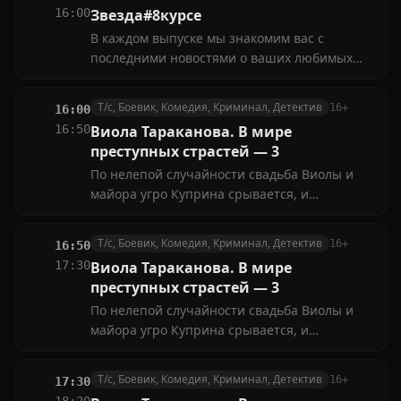
животных, детей и радостных событий
16:00
Звезда#8курсе
В каждом выпуске мы знакомим вас с
последними новостями о ваших любимых
звездах, обсуждаем скандалы, слухи и
сенсации, которые будоражат
Т/с, Боевик, Комедия, Криминал, Детектив
16+
16:00
общественность. Вы узнаете, что происходит
16:50
Виола Тараканова. В мире
за кулисами концертов, съемочных
преступных страстей — 3
площадок и модных показов
По нелепой случайности свадьба Виолы и
майора угро Куприна срывается, и
раздосадованная Виола садится в поезд,
решив бежать, куда глаза глядят. Но стоит ей
Т/с, Боевик, Комедия, Криминал, Детектив
16+
16:50
ненадолго выйти из купе, как ее попутчицу
17:30
Виола Тараканова. В мире
убивают...
преступных страстей — 3
По нелепой случайности свадьба Виолы и
майора угро Куприна срывается, и
раздосадованная Виола садится в поезд,
решив бежать, куда глаза глядят. Но стоит ей
Т/с, Боевик, Комедия, Криминал, Детектив
16+
17:30
ненадолго выйти из купе, как ее попутчицу