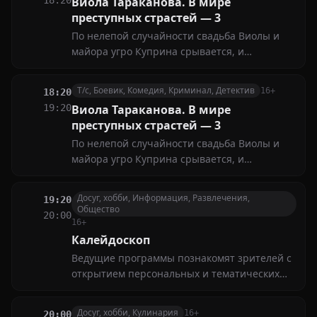
18:20
Виола Тараканова. В мире
убивают...
преступных страстей — 3
По нелепой случайности свадьба Виолы и
майора угро Куприна срывается, и
раздосадованная Виола садится в поезд,
решив бежать, куда глаза глядят. Но стоит ей
Т/с, Боевик, Комедия, Криминал, Детектив
16+
18:20
ненадолго выйти из купе, как ее попутчицу
19:20
Виола Тараканова. В мире
убивают...
преступных страстей — 3
По нелепой случайности свадьба Виолы и
майора угро Куприна срывается, и
раздосадованная Виола садится в поезд,
решив бежать, куда глаза глядят. Но стоит ей
Досуг, хобби, Информация, Развлечения,
19:20
ненадолго выйти из купе, как ее попутчицу
Общество
20:00
убивают...
16+
Калейдоскоп
Ведущие программы познакомят зрителей с
открытием персональных и тематических
выставок, проведением конкурсов и
праздников, премьерных спектаклей,
Досуг, хобби, Кулинария
16+
20:00