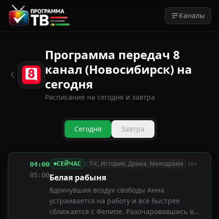
Каналы
Программа передач 8
канал (Новосибирск) на
сегодня
Расписание на сегодня и завтра
Сегодня
Завтра
СЕЙЧАС
Т/с, История, Драма, Мелодрама
04:00
16+
05:00
Белая рабыня
Вдохнувшая воздух свободы Анна
устраивается на работу и всё быстрее
сближается с Фелипе. Разочаровавшись в