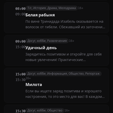
сенсации, которые будоражат
Т/с, История, Драма, Мелодрама
16+
08:00
общественность. Вы узнаете, что происходит
09:00
Белая рабыня
за кулисами концертов, съемочных
По вине Тринидада Изабель оказывается на
площадок и модных показов
волосок от гибели. Сбежавший из заточения
в психбольнице Моралес отправляется за
долгожданным возмездием к бывшему
Досуг, хобби, Развлечения
16+
09:00
хозяину дону Николасу. Вскоре Эден
15:00
Удачный день
накрывает огнём...
Зарядитесь позитивом и откройте для себя
новые увлечения! Практические
рекомендации, интересные мастер-классы и
творческие идеи помогут сделать ваш день
Досуг, хобби, Информация, Общество, Репортаж
15:00
ярче и насыщеннее. Не пропустите
16+
15:30
подборку лучших советов для досуга и
Милота
отдыха
Если вы ищете заряд позитива и хорошего
настроения, то это место для вас! В каждом
выпуске мы собираем самые милые и
трогательные моменты с участием
Досуг, хобби, Общество
16+
15:30