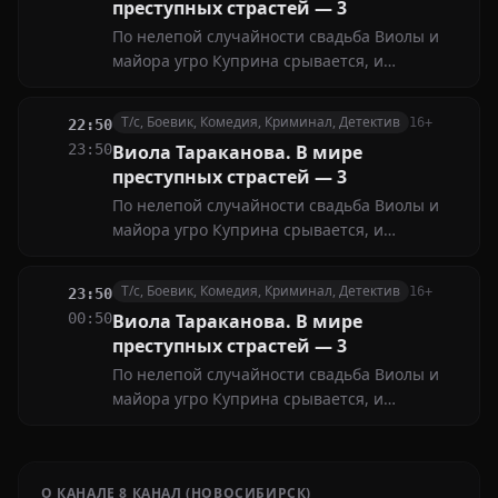
преступных страстей — 3
По нелепой случайности свадьба Виолы и
майора угро Куприна срывается, и
раздосадованная Виола садится в поезд,
решив бежать, куда глаза глядят. Но стоит ей
Т/с, Боевик, Комедия, Криминал, Детектив
16+
22:50
ненадолго выйти из купе, как ее попутчицу
23:50
Виола Тараканова. В мире
убивают...
преступных страстей — 3
По нелепой случайности свадьба Виолы и
майора угро Куприна срывается, и
раздосадованная Виола садится в поезд,
решив бежать, куда глаза глядят. Но стоит ей
Т/с, Боевик, Комедия, Криминал, Детектив
16+
23:50
ненадолго выйти из купе, как ее попутчицу
00:50
Виола Тараканова. В мире
убивают...
преступных страстей — 3
По нелепой случайности свадьба Виолы и
майора угро Куприна срывается, и
раздосадованная Виола садится в поезд,
решив бежать, куда глаза глядят. Но стоит ей
ненадолго выйти из купе, как ее попутчицу
О КАНАЛЕ 8 КАНАЛ (НОВОСИБИРСК)
убивают...