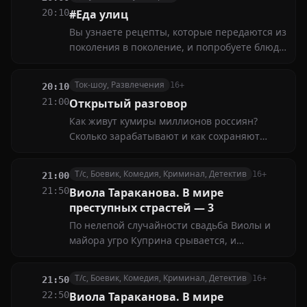
цирковых представлений, фестивалей и
20:10
#Еда улиц
концертов, а также научат вкусно готовить и
Вы узнаете рецепты, которые передаются из
держать себя в форме
поколения в поколение, и попробуете блюда,
которые стали визитной карточкой
различных регионов
Ток-шоу, Развлечения
16+
20:10
21:00
Открытый разговор
Как живут кумиры миллионов россиян?
Сколько зарабатывают и как сохраняют
молодость и красоту? Кого любят, ненавидят
или боятся? Откровенные и дерзкие — на
Т/с, Боевик, Комедия, Криминал, Детектив
16+
21:00
экране, тонко чувствующие и ранимые — в
21:50
Виола Тараканова. В мире
жизни...
преступных страстей — 3
По нелепой случайности свадьба Виолы и
майора угро Куприна срывается, и
раздосадованная Виола садится в поезд,
решив бежать, куда глаза глядят. Но стоит ей
Т/с, Боевик, Комедия, Криминал, Детектив
16+
21:50
ненадолго выйти из купе, как ее попутчицу
22:50
Виола Тараканова. В мире
убивают...