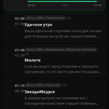
деспотичном отце, Изабель решает
04:00
93%
05:00
покинуть родной дом, но тут же встречает
сопротивление. Мигель уговаривает Юлиана
перейти на сторону рабов...
Досуг, хобби, Развлечения
16+
05:00
07:00
Удачное утро
Ваша идеальная стартовая точка для начала
дня! В каждом выпуске мы предоставляем
всё необходимое, чтобы сделать ваше утро
максимально продуктивным и позитивным
Досуг, хобби, Информация, Общество, Репортаж
07:00
16+
07:30
Милота
Если вы ищете заряд позитива и хорошего
настроения, то это место для вас! В каждом
выпуске мы собираем самые милые и
трогательные моменты с участием
Досуг, хобби, Общество
16+
07:30
животных, детей и радостных событий
08:00
Звезда#8курсе
В каждом выпуске мы знакомим вас с
последними новостями о ваших любимых
звездах, обсуждаем скандалы, слухи и