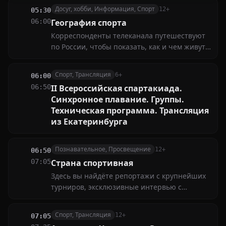
Досуг, хобби, Информация, Спорт
12+
05:30
06:00
География спорта
Корреспонденты телеканала путешествуют
по России, чтобы показать, как и чем живут
спортсмены в разных уголках нашей
огромной страны
Спорт, Трансляция
6+
06:00
06:50
II Всероссийская спартакиада.
Синхронное плавание. Группы.
Техническая программа. Трансляция
из Екатеринбурга
Познавательное, Просвещение
12+
06:50
07:05
Страна спортивная
Здесь вы найдёте репортажи с крупнейших
турниров, эксклюзивные интервью с
выдающимися спортсменами и самые
интересные истории из жизни российских
Спорт, Трансляция
12+
07:05
команд