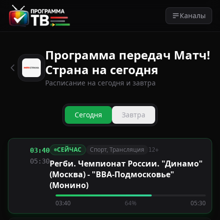
Каналы
Программа передач Матч!
Страна на сегодня
Расписание на сегодня и завтра
Сегодня
Завтра
СЕЙЧАС
Спорт, Трансляция
03:40
12+
05:30
Регби. Чемпионат России. "Динамо"
(Москва) - "ВВА-Подмосковье"
(Монино)
03:40
64%
05:30