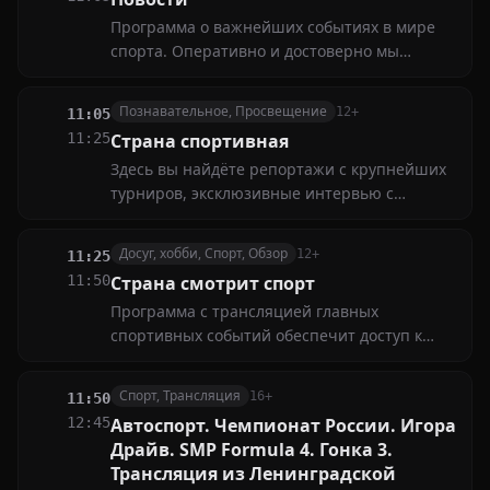
Программа о важнейших событиях в мире
спорта. Оперативно и достоверно мы
рассказываем о том, что произошло в
спортивной жизни, знакомим со свежей
Познавательное, Просвещение
12+
11:05
информацией, поступившей от наших
11:25
Страна спортивная
корреспондентов и по каналам
Здесь вы найдёте репортажи с крупнейших
информагентств
турниров, эксклюзивные интервью с
выдающимися спортсменами и самые
интересные истории из жизни российских
Досуг, хобби, Спорт, Обзор
12+
11:25
команд
11:50
Страна смотрит спорт
Программа с трансляцией главных
спортивных событий обеспечит доступ к
самым важным матчам, гонкам и
соревнованиям, позволяя зрителям ощутить
Спорт, Трансляция
16+
11:50
атмосферу стадионов и арен на собственном
12:45
Автоспорт. Чемпионат России. Игора
экране
Драйв. SMP Formula 4. Гонка 3.
Трансляция из Ленинградской