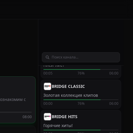
Частная собственность
04:10
81%
04:40
Глазами туриста
Алтай
03:59
72%
04:47
FON Music
Плей-лист
00:05
76%
06:00
BRIDGE CLASSIC
Золотая коллекция клипов
познакомим с
00:00
76%
06:00
BRIDGE HITS
08:00
Горячие хиты!