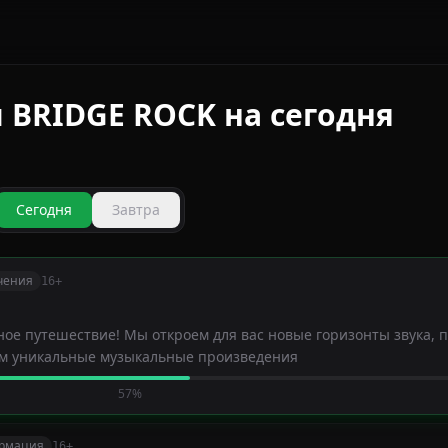
 BRIDGE ROCK на сегодня
Сегодня
Завтра
ечения
16+
ое путешествие! Мы откроем для вас новые горизонты звука, 
м уникальные музыкальные произведения
57%
ормация
16+