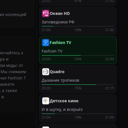
20:32
41%
21:52
Океан HD
них коллекций
Заповедники РФ
21:00
16%
21:30
Fashion TV
Fashion TV
лючайтесь к
ра и
20:00
54%
22:00
ом моды: от
. Мы снимаем
Quadro
ал Fashion T
Дыхание тропиков
сможете
20:35
75%
21:15
 а также
 в
Детское кино
И в шутку, и всерьёз
21:04
18%
21:09