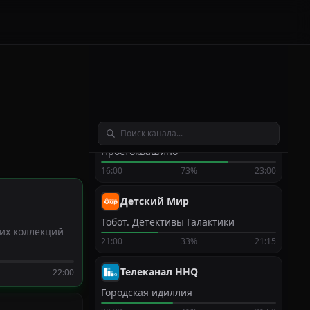
О чём говорят мужчины
19:55
67%
21:40
Наше старое кино
Лесная быль
20:44
21%
22:20
Мультиландия
Простоквашино
16:00
73%
23:00
Детский Мир
Тобот. Детективы Галактики
них коллекций
21:00
33%
21:15
Телеканал HHQ
22:00
Городская идиллия