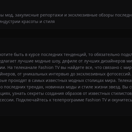
азы мод, закулисные репортажи и эксклюзивные обзоры послед
ндустрии красоты и стиля
хотите быть в курсе последних тенденций, то обязательно подк
едлагает лучшие модные шоу, дефиле от лучших дизайнеров ми
. На телеканале Fashion TV вы найдете все, что связано с мир
йнеров, от уникальных интервью до эксклюзивных фотосессий
е проходят в самых известных модных столицах мира. Телекан
 последних трендах, новинках моды и стиле жизни звезд. Вы 
ях, узнать секреты создания образов от известных стилистов,
ессии. Подключайтесь к телепрограмме Fashion TV и окунитесь