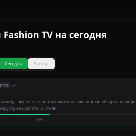
Fashion TV на сегодня
Сегодня
Завтра
ортаж
3+
азы мод, закулисные репортажи и эксклюзивные обзоры послед
ндустрии красоты и стиля
54%