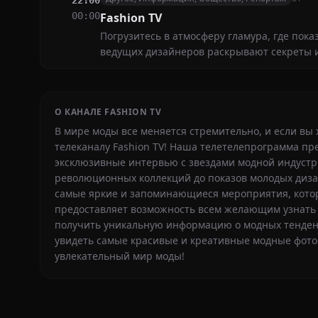
22:00
00:00
Fashion TV
Погрузитесь в атмосферу гламура, где пок
ведущих дизайнеров раскрывают секреты и
О КАНАЛЕ FASHION TV
В мире моды все меняется стремительно, и если вы 
телеканалу Fashion TV! Наша телетелепрограмма пр
эксклюзивные интервью с звездами модной индустрии
революционных коллекций до показов молодых диза
самые яркие и запоминающиеся мероприятия, которы
предоставляет возможность всем желающим узнать о
получить уникальную информацию о модных тенденци
увидеть самые красивые и креативные модные фотос
увлекательный мир моды!