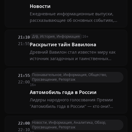
Новости
Ежедневные информационные выпуски,
рассказывающие об основных событиях,
происходящих в странах Азии, а также о
мероприятиях, имеющих российско-
Д/ф, История, Информация
16+
21:10
азиатский вектор
21:55
Раскрытие тайн Вавилона
Древний Вавилон стал известен миру как
источник загадочных и таинственных
преданий. Вавилонская башня была не
просто легендой. Это было настоящее
Познавательное, Информация, Общество,
21:55
здание, некогда стоявшее в Вавилоне. Его
Просвещение, Репортаж
22:00
сожгли дотла вместе с другими шедеврами
16+
древности
Автомобиль года в России
Лидеры народного голосования Премии
"Автомобиль года в России" — кто они?
Рассказываем о том, как проходила пресс-
конференция и церемония награждения
Новости, Информация, Аналитика, Обзор,
22:00
лучших автомобилей 2024 года по версии
Просвещение, Репортаж
22:10