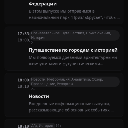
Федерации
В этом выпуске мы отправимся в
национальный парк "Приэльбрусье", чтобы
раскрыть его уникальные природные тайны
Познавательное, Путешествия, Приключения,
17:35
История
18:00
12+
Путешествие по городам с историей
Мы полюбуемся древними архитектурными
жемчужинами и футуристическими
городами будущего, окунемся в историю
городов, увидим невероятные памятники,
Новости, Информация, Аналитика, Обзор,
18:00
богатую палитру цветов, стилей и форм. В
Просвещение, Репортаж
18:10
выпуске — Сингапур; колониальное прошлое
12+
Новости
Ежедневные информационные выпуски,
рассказывающие об основных событиях,
происходящих в странах Азии, а также о
мероприятиях, имеющих российско-
Д/ф, История
16+
18:10