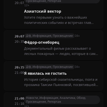
Просвещение, Репортаж
20:07
историю Пальмиры
12+
Азиатский вектор
Хотите первыми узнать о важнейших
политических событиях и встречах глав
крупнейших держав Азии? Мы расскажем
обо всех ключевых переговорах и решениях,
Д/ф, Информация, Просвещение
16+
20:07
влияющих на глобальную повестку дня
20:35
Фёдор-огнеборец
Документальный фильм рассказывает о
лесных пожарных — людях, которые в самые
жаркие месяцы года выходят на борьбу со
стихией
Д/ф, Информация, Просвещение
16+
20:35
21:00
Я явилась не гостить
История сибирской сказительницы, поэта и
прозаика Таисии Пьянковой, посвятившей
жизнь сохранению народных традиций и
воспитанию добрых человеческих качеств
Новости, Информация, Аналитика, Обзор,
21:00
через свои произведения
Просвещение, Репортаж
21:10
12+