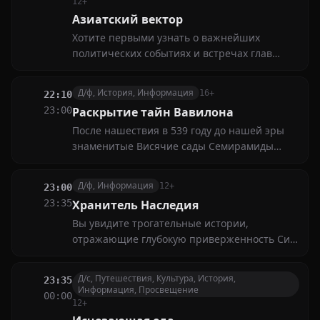
автолюбителей
12+
Азиатский вектор
Хотите первыми узнать о важнейших
политических событиях и встречах глав
крупнейших держав Азии? Мы расскажем
обо всех ключевых переговорах и решениях,
Д/ф, История, Информация
16+
22:10
влияющих на глобальную повестку дня
23:00
Раскрытие тайн Вавилона
После нашествия в 539 году до нашей эры
знаменитые Висячие сады Семирамиды
погибли, как и все уникальные
архитектурные сооружения. В чем же
Д/ф, Информация
12+
23:00
загадка неповторимых Висячих садов
23:35
Хранитель Наследия
Семирамиды?
Вы увидите трогательные истории,
отражающие глубокую приверженность Си
Цзиньпина выдающейся традиционной
китайской культуре в его политической
Д/с, Путешествия, Культура, История,
23:35
карьере
Информация, Просвещение
00:00
12+