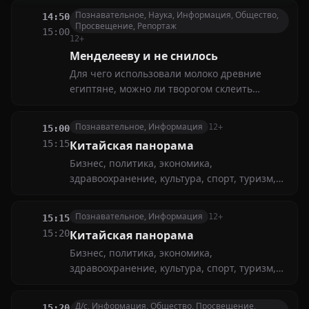
Познавательное, Наука, Информация, Общество,
14:50
Просвещение, Репортаж
15:00
12+
Менделееву и не снилось
Для чего использовали молоко древние
египтяне, можно ли творогом склеить
разбитую кружку и зачем нужен аммиак —
разбираются наши экспериментаторы
Познавательное, Информация
12+
15:00
Роман и Ярослав в новой серии
15:15
Китайская панорама
Бизнес, политика, экономика,
здравоохранение, культура, спорт, туризм,
экология — все сферы жизни Китая
представлены в этом цикле. Значимые
Познавательное, Информация
12+
15:15
эпизоды Зимних Олимпийских игр, новинки
15:20
Китайская панорама
в области Hi-Tech, новости с орбиты
Бизнес, политика, экономика,
китайской космической станции
здравоохранение, культура, спорт, туризм,
экология — все сферы жизни Китая
представлены в этом цикле. Значимые
Д/с, Информация, Общество, Просвещение,
15:20