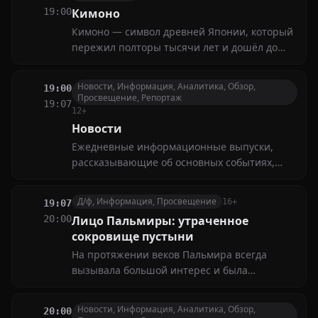
азиатский вектор
19:00
Кимоно
Кимоно — символ древней Японии, который
пережил полторы тысячи лет и дошёл до
наших дней. От самураев, которые носили
его как форму, знак верности сюзерену, до
Новости, Информация, Аналитика, Обзор,
19:00
куртизанок, — это символ, объединяющий
Просвещение, Репортаж
19:07
поколения и отражающий историю
12+
японской культуры
Новости
Ежедневные информационные выпуски,
рассказывающие об основных событиях,
происходящих в странах Азии, а также о
мероприятиях, имеющих российско-
Д/ф, Информация, Просвещение
16+
19:07
азиатский вектор
20:00
Лицо Пальмиры: утраченное
сокровище пустыни
На протяжении веков Пальмира всегда
вызывала большой интерес и была
источником бесчисленных историй. Теперь,
в XXI веке, мы можем взглянуть не неё с
Новости, Информация, Аналитика, Обзор,
20:00
другой стороны и открыть для себя новую