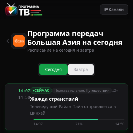
Каналы
Программа передач
Большая Азия на сегодня
Расписание на сегодня и завтра
Сегодня
Завтра
СЕЙЧАС
Познавательное, Путешествия
14:07
12+
14:50
Жажда странствий
Телеведущий Райан Пайл отправляется в
Цинхай
14:07
71%
14:50