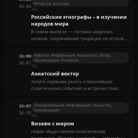
эпизоды Зимних Олимпийских игр, новинки
Репортаж, Культура
16:00
в области Hi-Tech, новости с орбиты
12+
китайской космической станции
Российские этнографы – в изучении
народов мира
В новом выпуске — потомки амурских
казаков, сохранившие традиции на острове
Тасмания
Новости, Информация, Аналитика, Обзор,
16:00
Просвещение, Репортаж
16:07
12+
Азиатский вектор
Хотите первыми узнать о важнейших
политических событиях и встречах глав
крупнейших держав Азии? Мы расскажем
обо всех ключевых переговорах и решениях,
Познавательное, Информация, Общество,
16:07
влияющих на глобальную повестку дня
Просвещение
16:35
16+
Визави с миром
Новая общественно-политическая