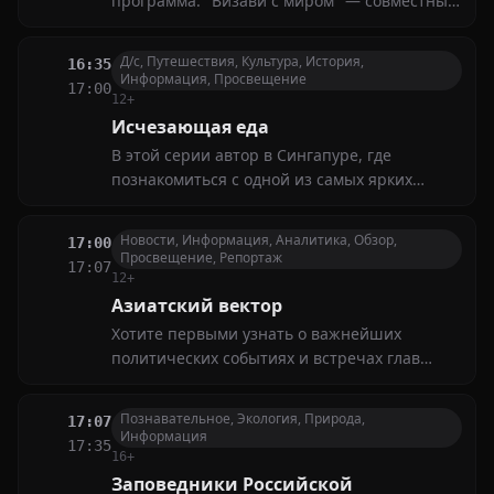
программа. "Визави с миром" — совместный
проект журнала "Международная жизнь",
учреждённого МИД России, и телеканала
Д/с, Путешествия, Культура, История,
16:35
"Большая Азия"
Информация, Просвещение
17:00
12+
Исчезающая еда
В этой серии автор в Сингапуре, где
познакомиться с одной из самых ярких
гибридных пищевых культур в мире -
Перанакан
Новости, Информация, Аналитика, Обзор,
17:00
Просвещение, Репортаж
17:07
12+
Азиатский вектор
Хотите первыми узнать о важнейших
политических событиях и встречах глав
крупнейших держав Азии? Мы расскажем
обо всех ключевых переговорах и решениях,
Познавательное, Экология, Природа,
17:07
влияющих на глобальную повестку дня
Информация
17:35
16+
Заповедники Российской