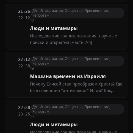
Д/с, Информация, Общество, Просвещение,
21:26
Репортаж
22:12
12+
Люди и метамиры
Исследование границ познания, научные
поиски и открытия (Часть 2-я)
Д/с, Информация, Общество, Просвещение,
22:12
Репортаж
22:38
16+
Машина времени из Израиля
Почему Елисей стал прообразом Христа? Где
был совершён "антиподвиг" Илии? Как,
вымоленный у Бога матерью, пророк Самуил
сумел подготовить путь для царей Израиля?
Д/с, Информация, Общество, Просвещение,
22:38
Почему Илия удостоился чести быть взятым
Репортаж
23:25
живым на небо на огненных колесницах?
12+
Люди и метамиры
Исследование границ познания, научные