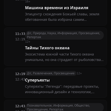
два ветерана совершают невероятное
16+
путешествие
Машина времени из Израиля
Эпицентр схождения Божьей славы, земля
обетованная была избрана cамим
Создателем. Сюда триумфально возвратится
Христос, здесь будет править Царь царей в
Д/с, Природа, Наука, Информация, Просвещение,
11:33
Тысячелетнем царстве
Репортаж
12:19
12+
Тайны Тихого океана
Экосистема южной части Тихого океана
уникальна, но она страдает от рыболовства,
охоты и загрязнения. Глобальное
потепление и повышение уровня моря всё
Д/с, Развлечения, Просвещение
12+
12:19
усугубляют. Меры по сохранению, такие как
12:43
Суперъяхты
заповедники и восстановление рифов, могут
Суперяхты "Легенда": передовые проекты,
помочь
инновационный дизайн и технологии,
задавшие новые стандарты в мире
яхтостроения
Познавательное, Информация, Общество,
12:43
Просвещение, Репортаж