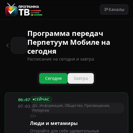
Каналы
Программа передач
Перпетуум Мобиле на
сегодня
Расписание на сегодня и завтра
Сегодня
Завтра
СЕЙЧАС
06:07
Д/с, Информация, Общество, Просвещение,
07:03
Репортаж
12+
Люди и метамиры
Откройте для себя удивительные