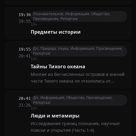
отличается разнообразием морской жизни.
Некоторые виды уникальны и лучше всего
Познавательное, Информация, Общество,
19:36
приспособлены к различным условиям
Просвещение, Репортаж
19:55
12+
Предметы истории
Д/с, Природа, Наука, Информация, Просвещение,
19:55
Репортаж
20:41
12+
Тайны Тихого океана
Многие из бесчисленных островов в южной
части Тихого океана не откололись от
континентальных раковин и не
образовались из кораллов, а образовались в
Д/с, Информация, Общество, Просвещение,
20:41
результате захватывающей вулканической
Репортаж
21:26
активности в океане
12+
Люди и метамиры
Исследование границ познания, научные
поиски и открытия (Часть 1-я)