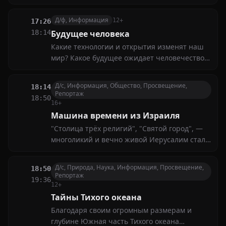
Эксперты и футурологи делятся прогнозами,
рассказывают о возможных сценариях
Д/ф, Информация
12+
17:26
развития общества и о том, как
18:14
Будущее человека
подготовиться к грядущим переменам
Какие технологии и открытия изменят наш
мир? Какое будущее ожидает человечество?
Эксперты и футурологи делятся прогнозами,
рассказывают о возможных сценариях
Д/с, Информация, Общество, Просвещение,
18:14
развития общества и о том, как
Репортаж
18:50
подготовиться к грядущим переменам
16+
Машина времени из Израиля
"Столица трёх религий", "Святой город", —
многоликий и вечно живой Иерусалим стал
точкой, где пересеклись история и
современность, легенды и жизни тысяч
Д/с, Природа, Наука, Информация, Просвещение,
18:50
поколений. Но почему именно сюда
Репортаж
19:36
обращены сердца иудеев, христиан и
12+
мусульман?
Тайны Тихого океана
Благодаря своим огромным размерам и
глубине Южная часть Тихого океана