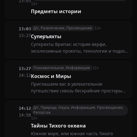
13:03
12+
Предметы истории
Д/с, Развлечения, Просвещение
12+
13:03
13:27
Суперъяхты
Суперяхты Врипак: история верфи,
эксклюзивные проекты, технологии и подход
к созданию роскошных судов
Познавательное, Информация
12+
13:27
14:12
Космос и Миры
Приглашаем вас в увлекательное
путешествие сквозь бескрайние просторы
космоса! Наша Вселенная полна тайн и
загадок, которые манят исследователей и
Д/с, Природа, Наука, Информация, Просвещение,
14:12
мечтателей с древних времён
Репортаж
14:58
12+
Тайны Тихого океана
Южное море, или южная часть Тихого