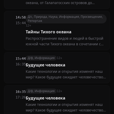
океана, от Галапагосских островов до
Антарктики, составляет кварту мировой
воды
Д/с, Природа, Наука, Информация, Просвещение,
14:58
Репортаж
15:44
12+
Тайны Тихого океана
Распространение видов и людей в быстрой
южной части Тихого океана в сочетании с
эволюцией привело к его разнообразию
Д/ф, Информация
12+
15:44
16:35
Будущее человека
Какие технологии и открытия изменят наш
мир? Какое будущее ожидает человечество?
Эксперты и футурологи делятся прогнозами,
рассказывают о возможных сценариях
Д/ф, Информация
12+
16:35
развития общества и о том, как
17:26
Будущее человека
подготовиться к грядущим переменам
Какие технологии и открытия изменят наш
мир? Какое будущее ожидает человечество?