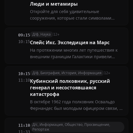
Люди и метамиры
Откройте для себя удивительные
сооружения, которые стали символами
инженерной мысли и человеческой
креативности (Часть 3-я)
Д/ф, Наука
12+
09:15
10:15
Спейс Икс. Экспедиция на Марс
На протяжении многих лет путешествия к
внешним границам Галактики привели
человечество к фантастическим открытиям.
Теперь легендарный первопроходец Илон
Д/ф, Биография, История, Информация
12+
10:15
Маск решил изменить мир с помощью
11:10
Кубинский полковник, русский
своего нового проекта SpaceX
генерал и несостоявшаяся
катастрофа
В октябре 1962 года полковник Освальдо
Фернандес был молодым офицером связи, а
генерал Виктор Есин был лейтенантом,
ответственным за установку боеголовок на
Д/с, Информация, Общество, Просвещение,
11:10
ракеты. В старом американском автомобиле
Репортаж
11:33