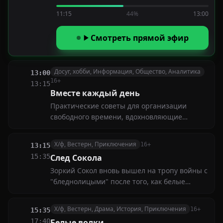
смертельной схватке за родную землю.
11:15
44%
13:00
Благородный и отважный Чингачгук — один
из лучших воинов-делаваров
Смотреть прямой эфир
Досуг, хобби, Информация, Общество, Аналитика
13:00
16+
13:15
Вместе каждый день
Практические советы для организации
свободного времени, вдохновляющие
истории и полезные идеи для творчества,
общения и отдыха. Откройте новые
Х/ф, Вестерн, Приключения
16+
13:15
возможности для хобби и совместных
15:35
След Сокола
занятий с близкими
Зоркий Сокол вновь вышел на тропу войны с
"бледнолицыми" после того, как белые
завоеватели нарушили мирный договор.
Золотые россыпи на индейских землях не
Х/ф, Вестерн, Драма, История, Приключения
16+
15:35
давали покоя колонизаторам...
17:40
Белые волки