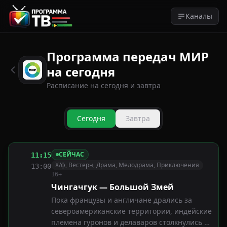
Каналы
Программа передач МИР
на сегодня
Расписание на сегодня и завтра
Сегодня
Завтра
СЕЙЧАС
11:15
Х/ф, Вестерн, Драма, Мелодрама, Приключения
13:00
16+
Чингачгук — Большой Змей
Пока французы и англичане дрались за
североамериканские территории, индейские
племена гуронов и делаваров столкнулись в