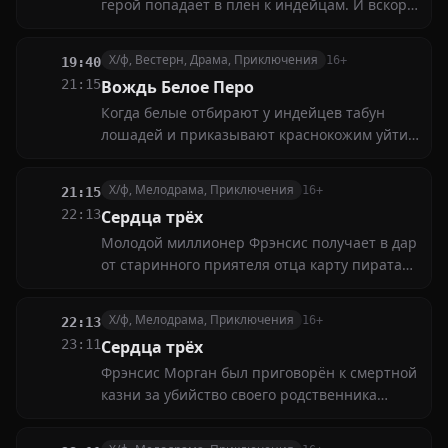
герой попадает в плен к индейцам. И вскоре,
благодаря своему мужеству, становится
лучшим другом и кровным братом вождя
Х/ф, Вестерн, Драма, Приключения
16+
19:40
племени. Вместе они начинают собственную
21:15
Вождь Белое Перо
войну против бледнолицых захватчиков
Когда белые отбирают у индейцев табун
лошадей и приказывают краснокожим уйти
на бесплодные земли, только один человек
находит в себе силы выступить против
Х/ф, Мелодрама, Приключения
16+
21:15
чужаков
22:13
Сeрдца тpёх
Молодой миллионер Фрэнсис получает в дар
от старинного приятеля отца карту пирата
Генри Моргана
Х/ф, Мелодрама, Приключения
16+
22:13
23:11
Сeрдца тpёх
Фрэнсис Морган был приговорён к смертной
казни за убийство своего родственника
Генри. Вот только Морганы живы и здоровы