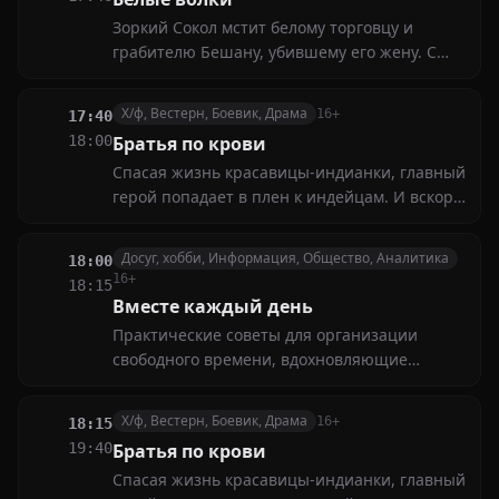
Зоркий Сокол мстит белому торговцу и
грабителю Бешану, убившему его жену. С
помощью порядочного шерифа ему удаётся
найти врага, но свершить месть он сможет
Х/ф, Вестерн, Боевик, Драма
16+
17:40
лишь ценой своей жизни
18:00
Братья по крови
Спасая жизнь красавицы-индианки, главный
герой попадает в плен к индейцам. И вскоре,
благодаря своему мужеству, становится
лучшим другом и кровным братом вождя
Досуг, хобби, Информация, Общество, Аналитика
18:00
племени. Вместе они начинают собственную
16+
18:15
войну против бледнолицых захватчиков
Вместе каждый день
Практические советы для организации
свободного времени, вдохновляющие
истории и полезные идеи для творчества,
общения и отдыха. Откройте новые
Х/ф, Вестерн, Боевик, Драма
16+
18:15
возможности для хобби и совместных
19:40
Братья по крови
занятий с близкими
Спасая жизнь красавицы-индианки, главный