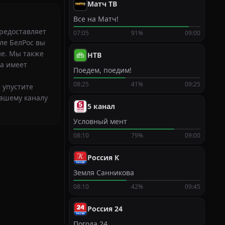
Матч ТВ
Все на Матч!
редоставляет
07:05
91%
09:00
але БелРос вы
ие. Мы также
НТВ
а имеет
Поедем, поедим!
08:25
41%
09:25
 упустите
нашему каналу
5 канал
Условный мент
08:10
79%
09:00
Россия К
Земля Санникова
08:10
42%
09:45
Россия 24
Погода 24