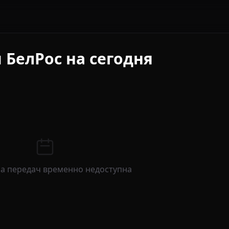
 БелРос на сегодня
а передач временно недоступна