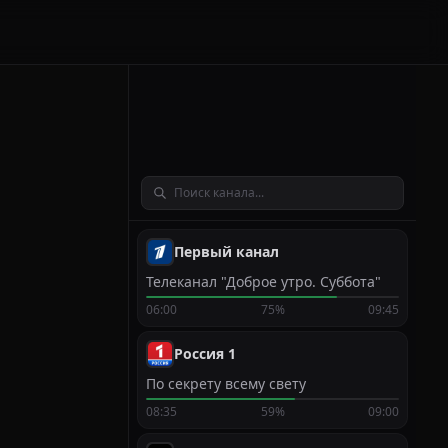
Первый канал
Телеканал "Доброе утро. Суббота"
06:00
75%
09:45
Россия 1
По секрету всему свету
08:35
59%
09:00